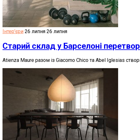
Інтер'єри
26 липня
26 липня
Старий склад у Барселоні перетворил
Atienza Maure разом із Giacomo Chico та Abel Iglesias ст