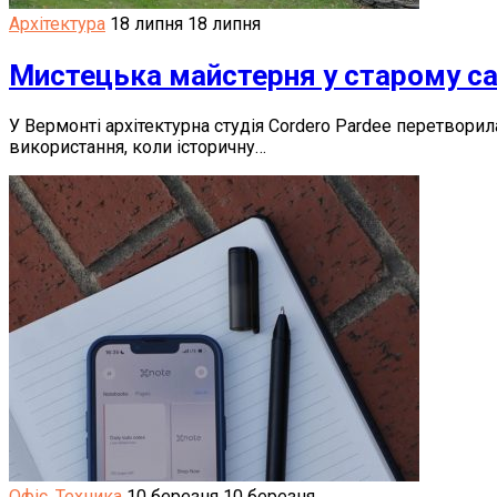
Архітектура
18 липня
18 липня
Мистецька майстерня у старому сар
У Вермонті архітектурна студія Cordero Pardee перетвор
використання, коли історичну…
Офіс
,
Техника
10 березня
10 березня