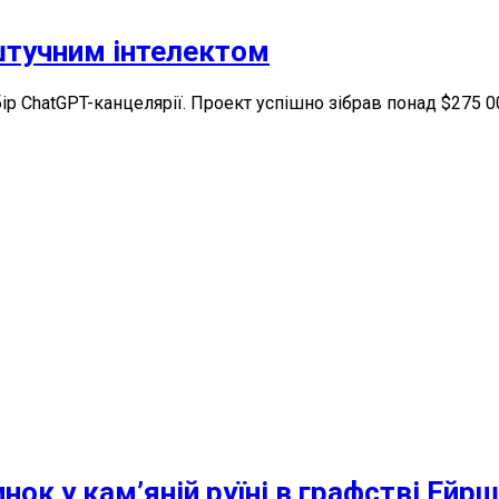
 штучним інтелектом
ір ChatGPT-канцелярії. Проект успішно зібрав понад $275 
нок у кам’яній руїні в графстві Ейр