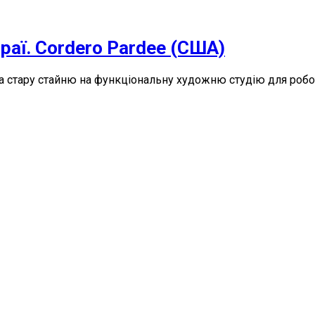
аї. Cordero Pardee (США)
ила стару стайню на функціональну художню студію для ро