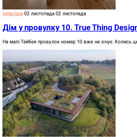
Інтер'єри
02 листопада
02 листопада
Дім у провулку 10. True Thing Desig
На мапі Тайбея провулок номер 10 вже не існує. Колись ц