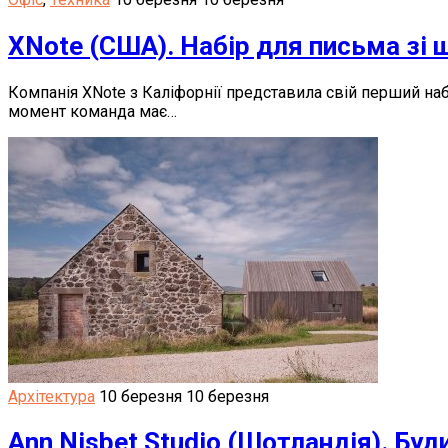
XNote (США). Набір для письма зі
Компанія XNote з Каліфорнії представила свій перший наб
момент команда має…
Архітектура
10 березня
10 березня
Ann Nisbet Studio (Шотландія). Буди