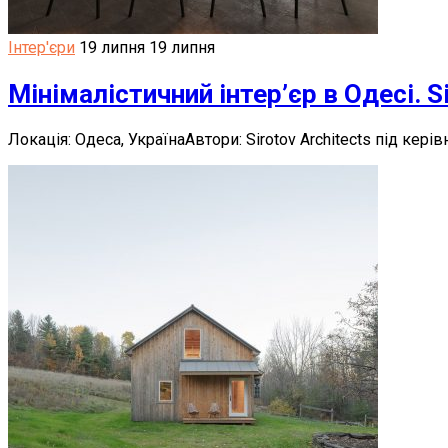
Інтер'єри
19 липня
19 липня
Мінімалістичний інтер’єр в Одесі. Si
Локація: Одеса, УкраїнаАвтори: Sirotov Architects під кер