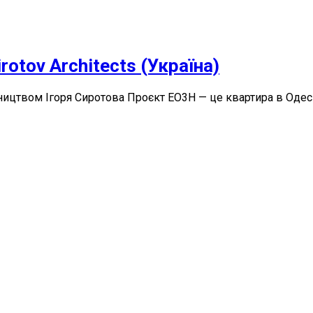
rotov Architects (Україна)
івництвом Ігоря Сиротова Проєкт EO3H — це квартира в Одесі,