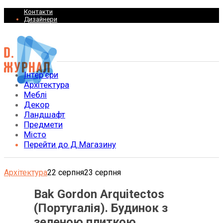
Контакти
Дизайнери
Інтер’єри
Архітектура
Меблі
Декор
Ландшафт
Предмети
Місто
Перейти до Д.Магазину
Архітектура
22 серпня
23 серпня
Bak Gordon Arquitectos
(Португалія). Будинок з
зеленою плиткою