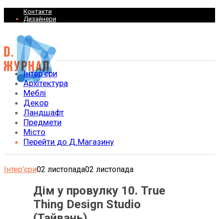
Контакти
Дизайнери
Інтер’єри
Архітектура
Меблі
Декор
Ландшафт
Предмети
Місто
Перейти до Д.Магазину
Інтер'єри
02 листопада
02 листопада
Дім у провулку 10. True
Thing Design Studio
(Тайвань)