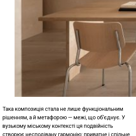
Така композиція стала не лише функціональним
рішенням, а й метафорою — межі, що об’єднує. У
вузькому міському контексті ця подвійність
створює несподівану гармонію: приватне і спільне