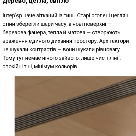
Дерево, цегла, світло
Інтер’єр наче зітканий із тиші. Старі оголені цегляні
стіни зберегли шари часу, а нові поверхні —
березова фанера, тепла й матова — створюють
враження єдиного дихання простору. Архітектори
не шукали контрастів — вони шукали рівновагу.
Тому тут немає нічого зайвого: лише чисті лінії,
спокійні тіні, мінімум кольорів.