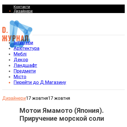
Контакти
Дизайнери
Інтер’єри
Архітектура
Меблі
Декор
Ландшафт
Предмети
Місто
Перейти до Д.Магазину
Дизайнери
17 жовтня
17 жовтня
Мотои Ямамото (Япония).
Приручение морской соли