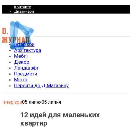
Контакти
Дизайнери
Інтер’єри
Архітектура
Меблі
Декор
Ландшафт
Предмети
Місто
Перейти до Д.Магазину
Інтер'єри
05 липня
05 липня
12 идей для маленьких
квартир