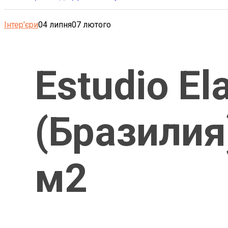
Інтер'єри
04 липня
07 лютого
Estudio El
(Бразилия
м2