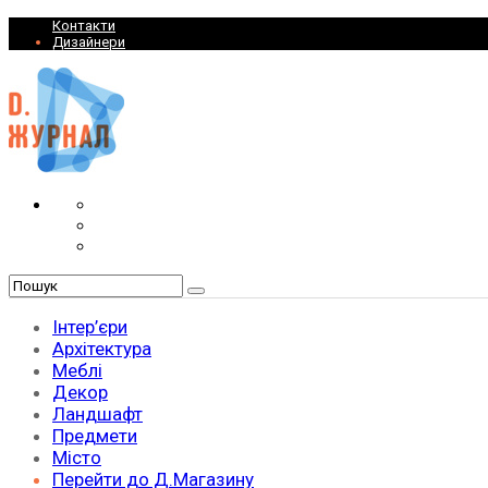
Контакти
Дизайнери
Інтер’єри
Архітектура
Меблі
Декор
Ландшафт
Предмети
Місто
Перейти до Д.Магазину