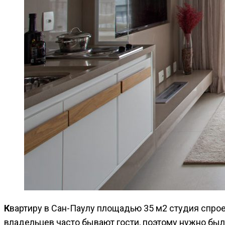
Квартиру в Сан-Паулу площадью 35 м2 студия спроектировала для молодой пары, которой требовалось красивое, светлое и функциональное жилье. У
владельцев часто бывают гости, поэтому нужно был