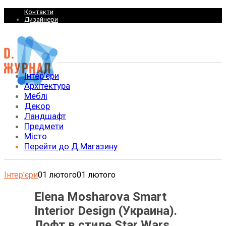
Контакти
Дизайнери
Інтер’єри
Архітектура
Меблі
Декор
Ландшафт
Предмети
Місто
Перейти до Д.Магазину
Інтер'єри
01 лютого
01 лютого
Elena Mosharova Smart
Interior Design (Украина).
Лофт в стиле Star Wars