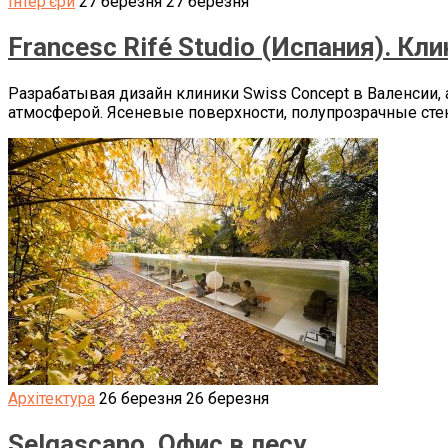
Інтер'єри
27 березня
27 березня
Francesc Rifé Studio (Испания). К
Разрабатывая дизайн клиники Swiss Concept в Валенсии
атмосферой. Ясеневые поверхности, полупрозрачные ст
Архітектура
26 березня
26 березня
Selgascano. Офис в лесу