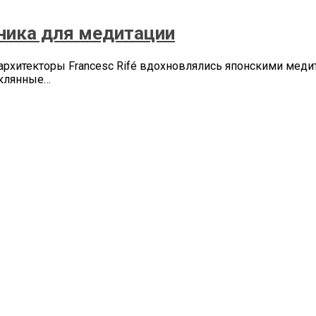
линика для медитации
, архитекторы Francesc Rifé вдохновлялись японскими ме
еклянные…