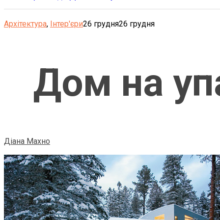
Архітектура
,
Інтер'єри
26 грудня
26 грудня
Дом на уп
Діана Махно