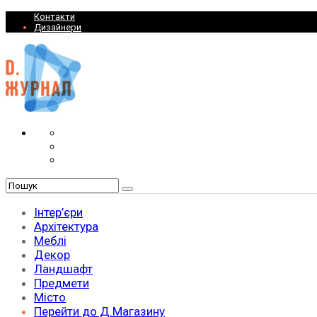
Контакти
Дизайнери
Інтер’єри
Архітектура
Меблі
Декор
Ландшафт
Предмети
Місто
Перейти до Д.Магазину