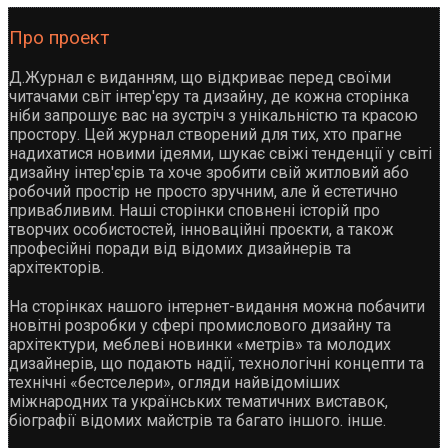
Про проект
Д.Журнал є виданням, що відкриває перед своїми
читачами світ інтер'єру та дизайну, де кожна сторінка
ніби запрошує вас на зустріч з унікальністю та красою
простору. Цей журнал створений для тих, хто прагне
надихатися новими ідеями, шукає свіжі тенденції у світі
дизайну інтер'єрів та хоче зробити свій житловий або
робочий простір не просто зручним, але й естетично
привабливим. Наші сторінки сповнені історій про
творчих особистостей, інноваційні проєкти, а також
професійні поради від відомих дизайнерів та
архітекторів.
На сторінках нашого інтернет-видання можна побачити
новітні розробки у сфері промислового дизайну та
архітектури, меблеві новинки «метрів» та молодих
дизайнерів, що подають надії, технологічні концепти та
технічні «бестселери», огляди найвідоміших
міжнародних та українських тематичних виставок,
біографії відомих майстрів та багато іншого. інше.