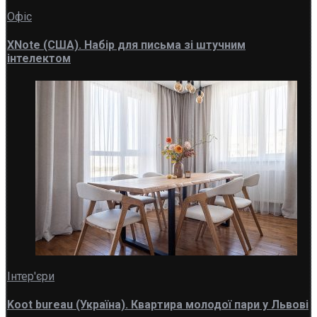
Офіс
XNote (США). Набір для письма зі штучним
інтелектом
Інтер'єри
Koot bureau (Україна). Квартира молодої пари у Львові