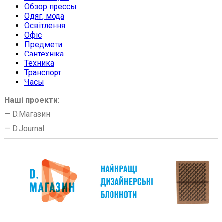
Обзор прессы
Одяг, мода
Освітлення
Офіс
Предмети
Сантехніка
Техника
Транспорт
Часы
Наші проекти:
—
D.Магазин
—
D.Journal