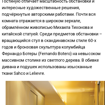
Гостиную отличает масштабность обстановки и
интересные художественные решения,
подчёркнутые авторскими работами. Почти вся
комната отражается в широком зеркале,
обрамлённом живописью Михаила Тихонова и
китайской статуей. Среди предметов обстановки –
вращающийся стул в скандинавском стиле 60-х
годов и бронзовая скульптура колумбийца
Фернандо Ботеры (Fernando Botero) на невысоком
массивном столике из светлого дерева. В обивке
дивана и подушек использованы изысканные
ткани Sahco и Lelievre.