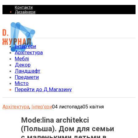
Контакти
Дизайнери
Інтер’єри
Архітектура
Меблі
Декор
Ландшафт
Предмети
Місто
Перейти до Д.Магазину
Архітектура
,
Інтер'єри
04 листопада
05 квітня
Mode:lina architekci
(Польша). Дом для семьи
с маленькими детьми в