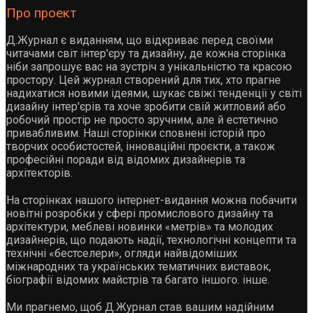
Про проект
Д.Журнал є виданням, що відкриває перед своїми
читачами світ інтер'єру та дизайну, де кожна сторінка
ніби запрошує вас на зустріч з унікальністю та красою
простору. Цей журнал створений для тих, хто прагне
надихатися новими ідеями, шукає свіжі тенденції у світі
дизайну інтер'єрів та хоче зробити свій житловий або
робочий простір не просто зручним, але й естетично
привабливим. Наші сторінки сповнені історій про
творчих особистостей, інноваційні проєкти, а також
професійні поради від відомих дизайнерів та
архітекторів.
На сторінках нашого інтернет-видання можна побачити
новітні розробки у сфері промислового дизайну та
архітектури, меблеві новинки «метрів» та молодих
дизайнерів, що подають надії, технологічні концепти та
технічні «бестселери», огляди найвідоміших
міжнародних та українських тематичних виставок,
біографії відомих майстрів та багато іншого. інше.
Ми прагнемо, щоб Д.Журнал став вашим надійним