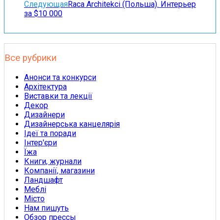
Следующая
Raca Architekci (Польша). Интерьер
за $10 000
Все рубрики
Анонси та конкурси
Архітектура
Виставки та лекції
Декор
Дизайнери
Дизайнерська канцелярія
Ідеї та поради
Інтер'єри
Їжа
Книги, журнали
Компанії, магазини
Ландшафт
Меблі
Місто
Нам пишуть
Обзор прессы