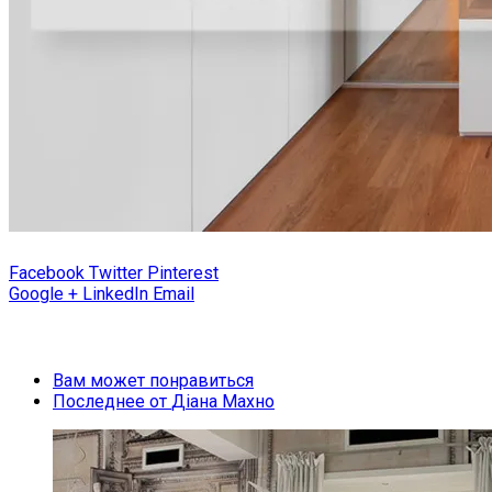
Facebook
Twitter
Pinterest
Google +
LinkedIn
Email
Вам может понравиться
Последнее от
Діана Махно