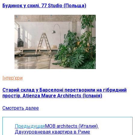
Будинок у схилі. 77 Studio (Польща)
Інтер'єри
Старий склад у Барселоні перетворили на гібридний
простір. Atienza Maure Architects (Іспанія)
Смотреть далее
Предыдущая
MOB architects (Италия).
Двухуровневая квартира в Риме