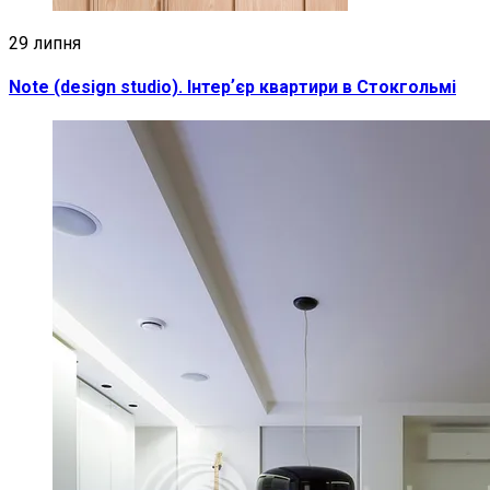
29 липня
Note (design studio). Інтерʼєр квартири в Стокгольмі