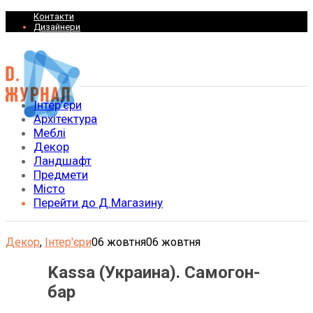
Контакти
Дизайнери
Інтер’єри
Архітектура
Меблі
Декор
Ландшафт
Предмети
Місто
Перейти до Д.Магазину
Декор
,
Інтер'єри
06 жовтня
06 жовтня
Kassa (Украина). Самогон-
бар