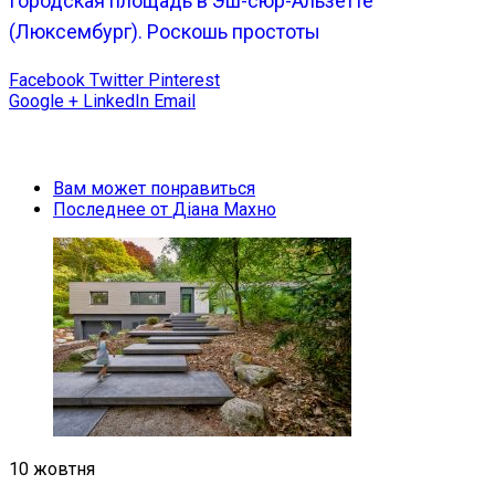
Городская площадь в Эш-сюр-Альзетте
(Люксембург). Роскошь простоты
Facebook
Twitter
Pinterest
Google +
LinkedIn
Email
Вам может понравиться
Последнее от
Діана Махно
10 жовтня