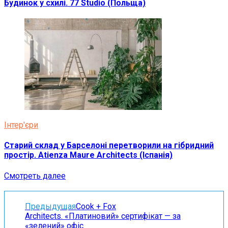
Будинок у схилі. 77 Studio (Польща)
Інтер'єри
Старий склад у Барселоні перетворили на гібридний
простір. Atienza Maure Architects (Іспанія)
Смотреть далее
Предыдущая
Cook + Fox
Architects. «Платиновий» сертифікат — за
«зелений» офіс