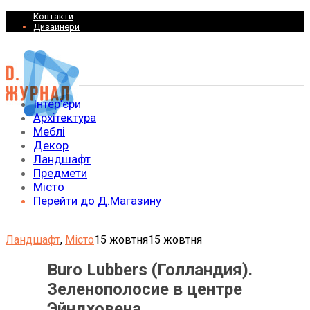
Контакти
Дизайнери
Інтер’єри
Архітектура
Меблі
Декор
Ландшафт
Предмети
Місто
Перейти до Д.Магазину
Ландшафт
,
Місто
15 жовтня
15 жовтня
Buro Lubbers (Голландия).
Зеленополосие в центре
Эйндховена