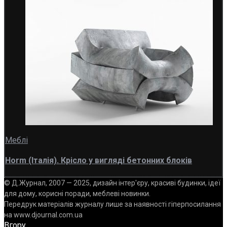
Меблі
Horm (Італія). Крісло у вигляді бетонних блоків
© Д.Журнал, 2007 — 2025, дизайн інтер'єру, красиві будинки, ідеї
для дому, корисні поради, меблеві новинки.
Передрук матеріалів журналу лише за наявності гіперпосилання
на www.djournal.com.ua
Вгору