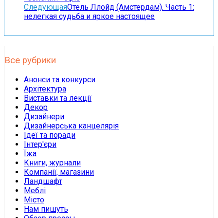
Следующая
Отель Ллойд (Амстердам). Часть 1:
нелегкая судьба и яркое настоящее
Все рубрики
Анонси та конкурси
Архітектура
Виставки та лекції
Декор
Дизайнери
Дизайнерська канцелярія
Ідеї та поради
Інтер'єри
Їжа
Книги, журнали
Компанії, магазини
Ландшафт
Меблі
Місто
Нам пишуть