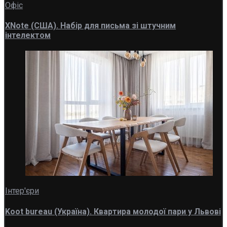
Офіс
XNote (США). Набір для письма зі штучним
інтелектом
Інтер'єри
Koot bureau (Україна). Квартира молодої пари у Львові