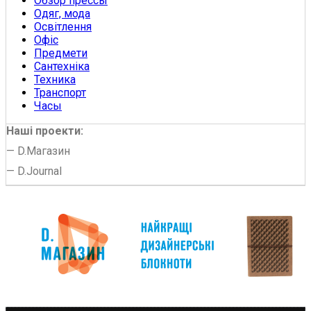
Обзор прессы
Одяг, мода
Освітлення
Офіс
Предмети
Сантехніка
Техника
Транспорт
Часы
Наші проекти:
—
D.Магазин
—
D.Journal