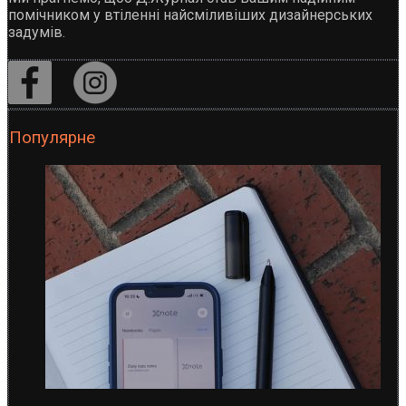
помічником у втіленні найсміливіших дизайнерських
задумів.
Популярне