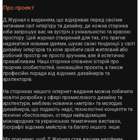
Про проект
Д.Журнал є виданням, що відкриває перед своїми
читачами світ інтер'єру та дизайну, де кожна сторінка
ніби запрошує вас на зустріч з унікальністю та красою
простору. Цей журнал створений для тих, хто прагне
надихатися новими ідеями, шукає свіжі тенденції у світі
дизайну інтер'єрів та хоче зробити свій житловий або
робочий простір не просто зручним, але й естетично
привабливим. Наші сторінки сповнені історій про
творчих особистостей, інноваційні проєкти, а також
професійні поради від відомих дизайнерів та
архітекторів.
На сторінках нашого інтернет-видання можна побачити
новітні розробки у сфері промислового дизайну та
архітектури, меблеві новинки «метрів» та молодих
дизайнерів, що подають надії, технологічні концепти та
технічні «бестселери», огляди найвідоміших
міжнародних та українських тематичних виставок,
біографії відомих майстрів та багато іншого. інше.
Ми прагнемо, щоб Д.Журнал став вашим надійним