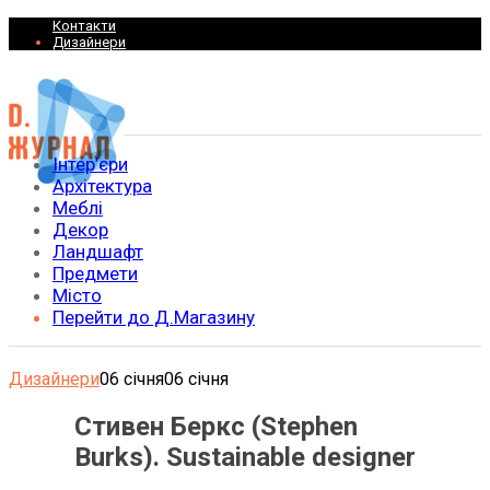
Контакти
Дизайнери
Інтер’єри
Архітектура
Меблі
Декор
Ландшафт
Предмети
Місто
Перейти до Д.Магазину
Дизайнери
06 січня
06 січня
Стивен Беркс (Stephen
Burks). Sustainable designer