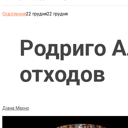
Освітлення
22 грудня
22 грудня
Родриго А
отходов
Діана Махно