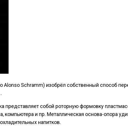
go Alonso Schramm) изобрёл собственный способ пе
.
ка представляет собой роторную формовку пластмасс
на, компьютера и пр. Металлическая основа-опора уд
охладительных напитков.