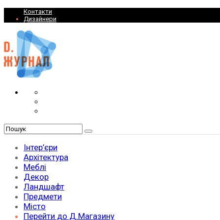
Контакти
Дизайнери
Інтер’єри
Архітектура
Меблі
Декор
Ландшафт
Предмети
Місто
Перейти до Д.Магазину