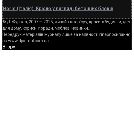
Horm (Італія). Крісло у вигляді бетонних блоків
© Д.Журнал, 2007 — 2025, дизайн інтер'єру, красиві будинки, ідеї
для дому, корисні поради, меблеві новинки.
Передрук матеріалів журналу лише за наявності гіперпосилання
на www.djournal.com.ua
Вгору