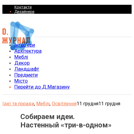
Контакти
Дизайнери
Інтер’єри
Архітектура
Меблі
Декор
Ландшафт
Предмети
Місто
Перейти до Д.Магазину
Ідеї та поради
,
Меблі
,
Освітлення
11 грудня
11 грудня
Собираем идеи.
Настенный «три-в-одном»