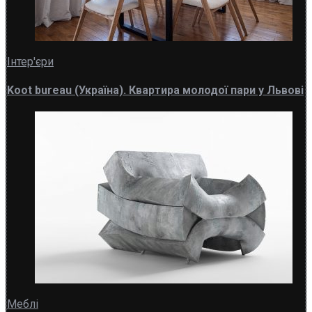
Інтер'єри
Koot bureau (Україна). Квартира молодої пари у Львові
Меблі