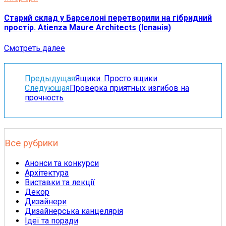
Старий склад у Барселоні перетворили на гібридний
простір. Atienza Maure Architects (Іспанія)
Смотреть далее
Предыдущая
Ящики. Просто ящики
Следующая
Проверка приятных изгибов на
прочность
Все рубрики
Анонси та конкурси
Архітектура
Виставки та лекції
Декор
Дизайнери
Дизайнерська канцелярія
Ідеї та поради