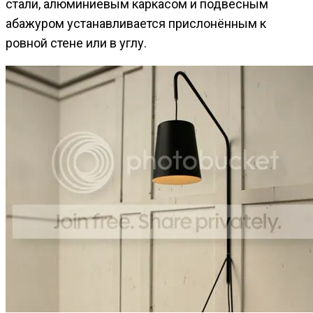
стали, алюминиевым каркасом и подвесным
абажуром устанавливается прислонённым к
ровной стене или в углу.