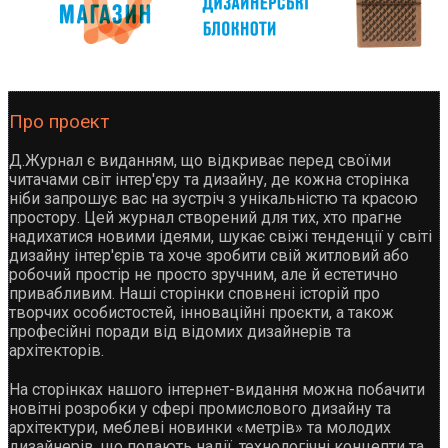
Про проект
Д.Журнал є виданням, що відкриває перед своїми
читачами світ інтер'єру та дизайну, де кожна сторінка
ніби запрошує вас на зустріч з унікальністю та красою
простору. Цей журнал створений для тих, хто прагне
надихатися новими ідеями, шукає свіжі тенденції у світі
дизайну інтер'єрів та хоче зробити свій житловий або
робочий простір не просто зручним, але й естетично
привабливим. Наші сторінки сповнені історій про
творчих особистостей, інноваційні проєкти, а також
професійні поради від відомих дизайнерів та
архітекторів.
На сторінках нашого інтернет-видання можна побачити
новітні розробки у сфері промислового дизайну та
архітектури, меблеві новинки «метрів» та молодих
дизайнерів, що подають надії, технологічні концепти та