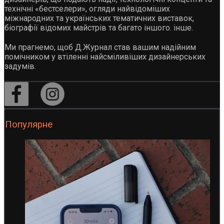
технічні «бестселери», огляди найвідоміших
міжнародних та українських тематичних виставок,
біографії відомих майстрів та багато іншого. інше.
Ми прагнемо, щоб Д.Журнал став вашим надійним
помічником у втіленні найсміливіших дизайнерських
задумів.
Популярне