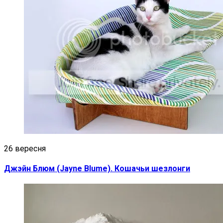
26 вересня
Джэйн Блюм (Jayne Blume). Кошачьи шезлонги