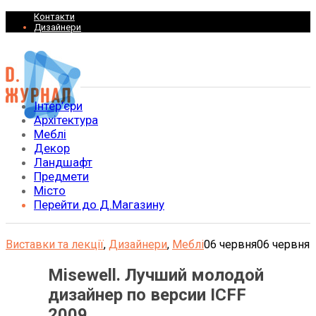
Контакти
Дизайнери
Інтер’єри
Архітектура
Меблі
Декор
Ландшафт
Предмети
Місто
Перейти до Д.Магазину
Виставки та лекції
,
Дизайнери
,
Меблі
06 червня
06 червня
Misewell. Лучший молодой
дизайнер по версии ICFF
2009