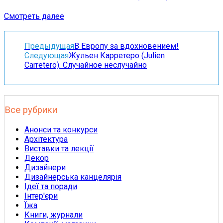
Смотреть далее
Предыдущая
В Европу за вдохновением!
Следующая
Жульен Карретеро (Julien
Сarretero). Случайное неслучайно
Все рубрики
Анонси та конкурси
Архітектура
Виставки та лекції
Декор
Дизайнери
Дизайнерська канцелярія
Ідеї та поради
Інтер'єри
Їжа
Книги, журнали