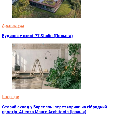
Архітектура
Будинок у схилі. 77 Studio (Польща)
Інтер'єри
Старий склад у Барселоні перетворили на гібридний
простір. Atienza Maure Architects (Іспанія)