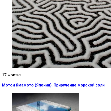
17 жовтня
Мотои Ямамото (Япония). Приручение морской соли