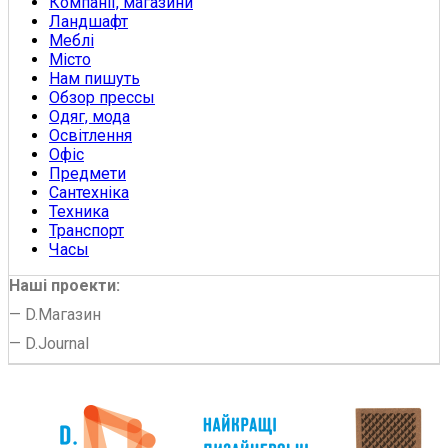
Компанії, магазини
Ландшафт
Меблі
Місто
Нам пишуть
Обзор прессы
Одяг, мода
Освітлення
Офіс
Предмети
Сантехніка
Техника
Транспорт
Часы
Наші проекти:
—
D.Магазин
—
D.Journal