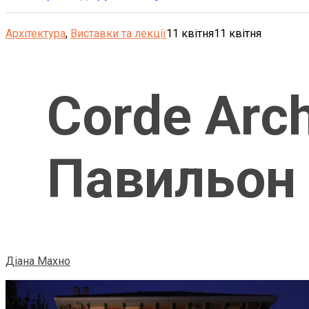
Архітектура
,
Виставки та лекції
11 квітня
11 квітня
Corde Arch
Павильон 
Діана Махно