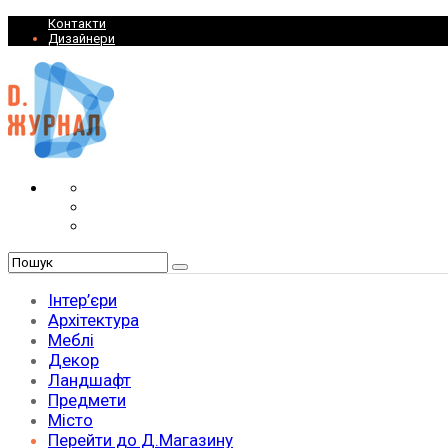
Контакти
Дизайнери
Інтер’єри
Архітектура
Меблі
Декор
Ландшафт
Предмети
Місто
Перейти до Д.Магазину