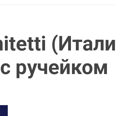
itetti (Итали
с ручейком