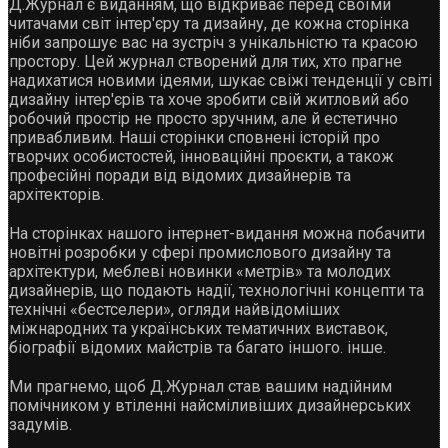
Д.Журнал є виданням, що відкриває перед своїми
читачами світ інтер'єру та дизайну, де кожна сторінка
ніби запрошує вас на зустріч з унікальністю та красою
простору. Цей журнал створений для тих, хто прагне
надихатися новими ідеями, шукає свіжі тенденції у світі
дизайну інтер'єрів та хоче зробити свій житловий або
робочий простір не просто зручним, але й естетично
привабливим. Наші сторінки сповнені історій про
творчих особистостей, інноваційні проєкти, а також
професійні поради від відомих дизайнерів та
архітекторів.
На сторінках нашого інтернет-видання можна побачити
новітні розробки у сфері промислового дизайну та
архітектури, меблеві новинки «метрів» та молодих
дизайнерів, що подають надії, технологічні концепти та
технічні «бестселери», огляди найвідоміших
міжнародних та українських тематичних виставок,
біографії відомих майстрів та багато іншого. інше.
Ми прагнемо, щоб Д.Журнал став вашим надійним
помічником у втіленні найсміливіших дизайнерських
задумів.