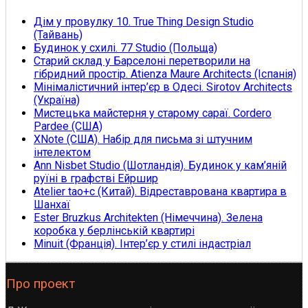
Дім у провулку 10. True Thing Design Studio
(Тайвань)
Будинок у схилі. 77 Studio (Польща)
Старий склад у Барселоні перетворили на
гібридний простір. Atienza Maure Architects (Іспанія)
Мінімалістичний інтер’єр в Одесі. Sirotov Architects
(Україна)
Мистецька майстерня у старому сараї. Cordero
Pardee (США)
XNote (США). Набір для письма зі штучним
інтелектом
Ann Nisbet Studio (Шотландія). Будинок у кам’яній
руїні в графстві Ейршир
Atelier tao+c (Китай). Відреставрована квартира в
Шанхаї
Ester Bruzkus Architekten (Німеччина). Зелена
коробка у берлінській квартирі
Minuit (Франція). Iнтер’єр у стилі індастріал
Про проект