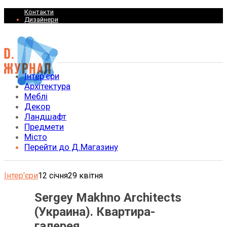
Контакти
Дизайнери
Інтер’єри
Архітектура
Меблі
Декор
Ландшафт
Предмети
Місто
Перейти до Д.Магазину
Інтер'єри
12 січня
29 квітня
Sergey Makhno Architects
(Украина). Квартира-
галерея