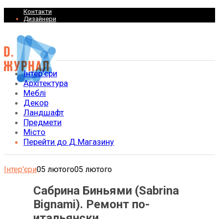
Контакти
Дизайнери
Інтер’єри
Архітектура
Меблі
Декор
Ландшафт
Предмети
Місто
Перейти до Д.Магазину
Інтер'єри
05 лютого
05 лютого
Сабрина Биньями (Sabrina
Bignami). Ремонт по-
итальянски