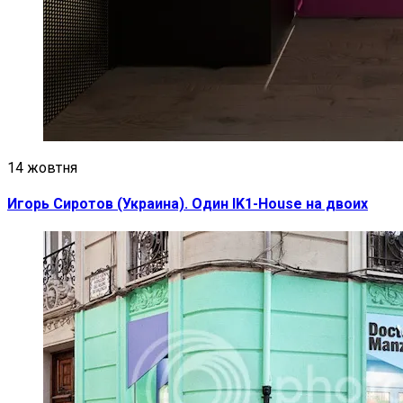
14 жовтня
Игорь Сиротов (Украина). Один IK1-House на двоих