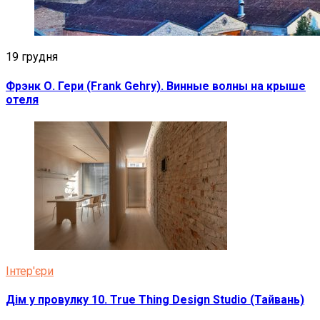
19 грудня
Фрэнк О. Гери (Frank Gehry). Винные волны на крыше
отеля
Інтер'єри
Дім у провулку 10. True Thing Design Studio (Тайвань)