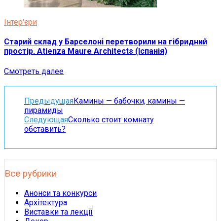
Інтер'єри
Старий склад у Барселоні перетворили на гібридний
простір. Atienza Maure Architects (Іспанія)
Смотреть далее
Предыдущая
Камины — бабочки, камины —
пирамиды
Следующая
Сколько стоит комнату
обставить?
Все рубрики
Анонси та конкурси
Архітектура
Виставки та лекції