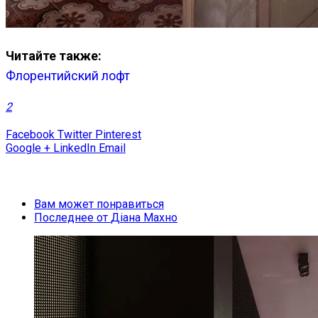
Читайте также:
Флорентийский лофт
2
Facebook
Twitter
Pinterest
Google +
LinkedIn
Email
Вам может понравиться
Последнее от
Діана Махно