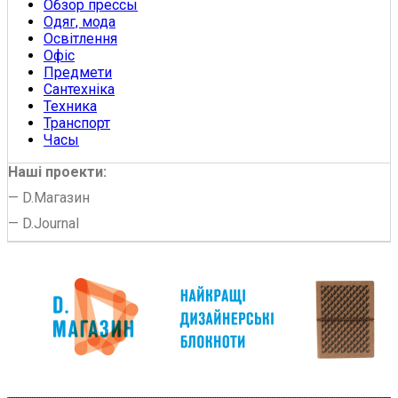
Обзор прессы
Одяг, мода
Освітлення
Офіс
Предмети
Сантехніка
Техника
Транспорт
Часы
Наші проекти:
—
D.Магазин
—
D.Journal