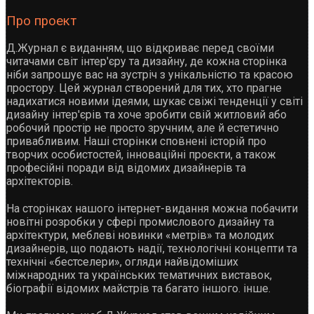
Про проект
Д.Журнал є виданням, що відкриває перед своїми
читачами світ інтер'єру та дизайну, де кожна сторінка
ніби запрошує вас на зустріч з унікальністю та красою
простору. Цей журнал створений для тих, хто прагне
надихатися новими ідеями, шукає свіжі тенденції у світі
дизайну інтер'єрів та хоче зробити свій житловий або
робочий простір не просто зручним, але й естетично
привабливим. Наші сторінки сповнені історій про
творчих особистостей, інноваційні проєкти, а також
професійні поради від відомих дизайнерів та
архітекторів.
На сторінках нашого інтернет-видання можна побачити
новітні розробки у сфері промислового дизайну та
архітектури, меблеві новинки «метрів» та молодих
дизайнерів, що подають надії, технологічні концепти та
технічні «бестселери», огляди найвідоміших
міжнародних та українських тематичних виставок,
біографії відомих майстрів та багато іншого. інше.