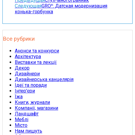
Предыдущая
Стул-многогранник
Следующая
GRO^: Датская модернизация
конька-горбунка
Все рубрики
Анонси та конкурси
Архітектура
Виставки та лекції
Декор
Дизайнери
Дизайнерська канцелярія
Ідеї та поради
Інтер'єри
Їжа
Книги, журнали
Компанії, магазини
Ландшафт
Меблі
Місто
Нам пишуть