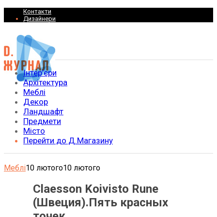
Контакти
Дизайнери
Інтер’єри
Архітектура
Меблі
Декор
Ландшафт
Предмети
Місто
Перейти до Д.Магазину
Меблі
10 лютого
10 лютого
Claesson Koivisto Rune
(Швеция).Пять красных
точек