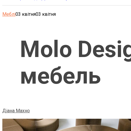
Меблі
03 квітня
03 квітня
Molo Desi
мебель
Діана Махно