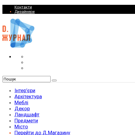
Контакти
Дизайнери
Інтер’єри
Архітектура
Меблі
Декор
Ландшафт
Предмети
Місто
Перейти до Д.Магазину