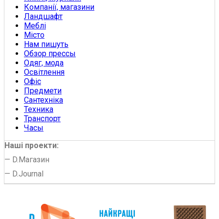
Компанії, магазини
Ландшафт
Меблі
Місто
Нам пишуть
Обзор прессы
Одяг, мода
Освітлення
Офіс
Предмети
Сантехніка
Техника
Транспорт
Часы
Наші проекти:
—
D.Магазин
—
D.Journal