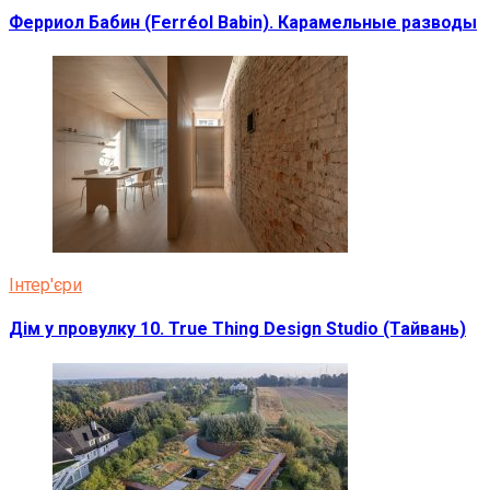
Ферриол Бабин (Ferréol Babin). Карамельные разводы
Інтер'єри
Дім у провулку 10. True Thing Design Studio (Тайвань)