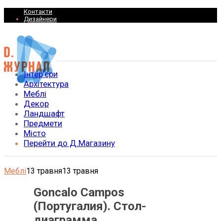
Контакти
Дизайнери
Інтер’єри
Архітектура
Меблі
Декор
Ландшафт
Предмети
Місто
Перейти до Д.Магазину
Меблі
13 травня
13 травня
Goncalo Campos
(Португалия). Стол-
диаграмма