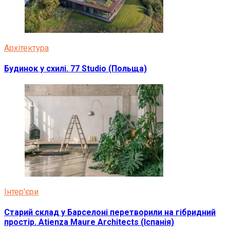
Архітектура
Будинок у схилі. 77 Studio (Польща)
Інтер'єри
Старий склад у Барселоні перетворили на гібридний
простір. Atienza Maure Architects (Іспанія)