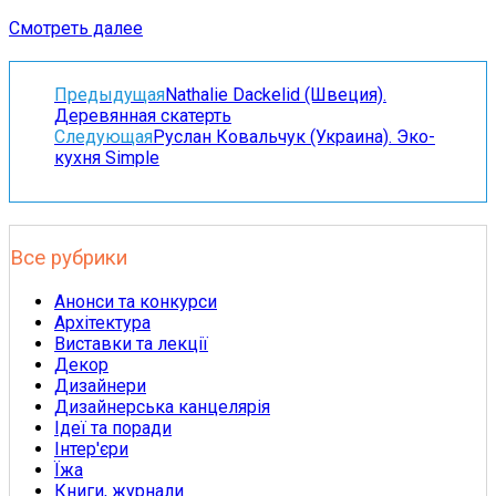
Смотреть далее
Предыдущая
Nathalie Dackelid (Швеция).
Деревянная скатерть
Следующая
Руслан Ковальчук (Украина). Эко-
кухня Simple
Все рубрики
Анонси та конкурси
Архітектура
Виставки та лекції
Декор
Дизайнери
Дизайнерська канцелярія
Ідеї та поради
Інтер'єри
Їжа
Книги, журнали