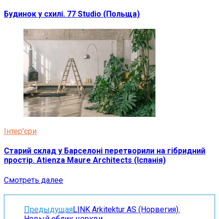
Будинок у схилі. 77 Studio (Польща)
Інтер'єри
Старий склад у Барселоні перетворили на гібридний
простір. Atienza Maure Architects (Іспанія)
Смотреть далее
Предыдущая
LINK Arkitektur AS (Норвегия).
Новый облик церкви