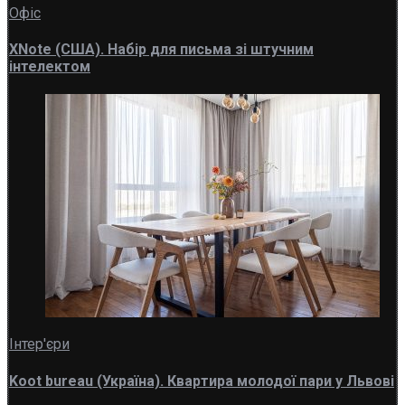
Офіс
XNote (США). Набір для письма зі штучним
інтелектом
Інтер'єри
Koot bureau (Україна). Квартира молодої пари у Львові