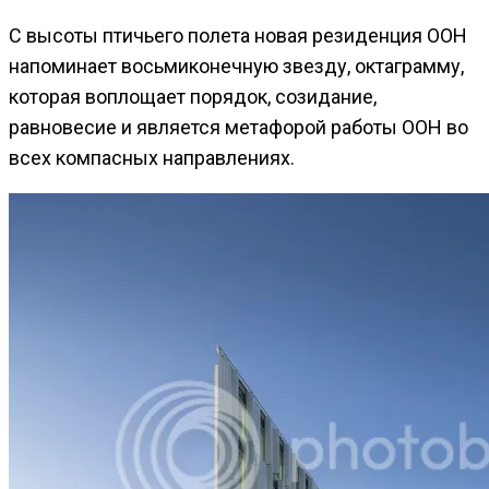
С высоты птичьего полета новая резиденция ООН
напоминает восьмиконечную звезду, октаграмму,
которая воплощает порядок, созидание,
равновесие и является метафорой работы ООН во
всех компасных направлениях.