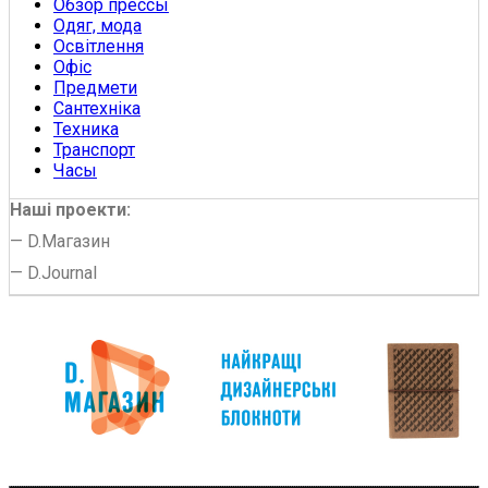
Обзор прессы
Одяг, мода
Освітлення
Офіс
Предмети
Сантехніка
Техника
Транспорт
Часы
Наші проекти:
—
D.Магазин
—
D.Journal