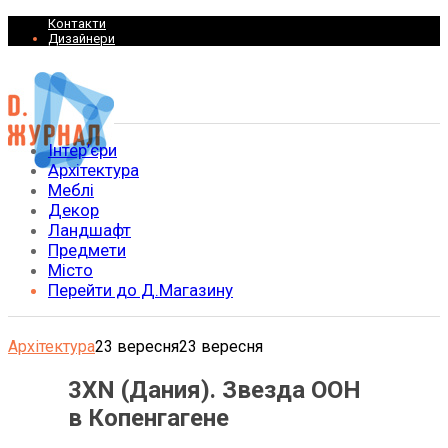
Контакти
Дизайнери
Інтер’єри
Архітектура
Меблі
Декор
Ландшафт
Предмети
Місто
Перейти до Д.Магазину
Архітектура
23 вересня
23 вересня
3XN (Дания). Звезда ООН
в Копенгагене