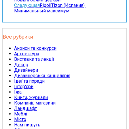
Следующая
RipollTizon (Испания).
Минимальный максимум
Все рубрики
Анонси та конкурси
Архітектура
Виставки та лекції
Декор
Дизайнери
Дизайнерська канцелярія
Ідеї та поради
Інтер'єри
Їжа
Книги, журнали
Компанії, магазини
Ландшафт
Меблі
Місто
Нам пишуть