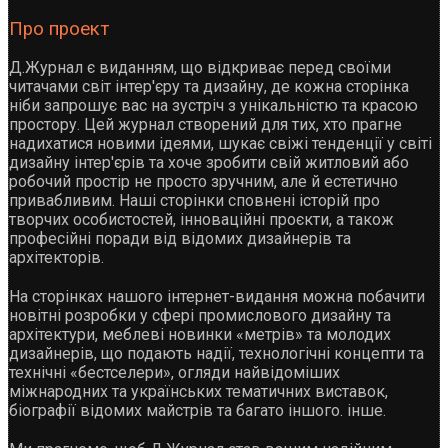
Про проект
Д.Журнал є виданням, що відкриває перед своїми
читачами світ інтер'єру та дизайну, де кожна сторінка
ніби запрошує вас на зустріч з унікальністю та красою
простору. Цей журнал створений для тих, хто прагне
надихатися новими ідеями, шукає свіжі тенденції у світі
дизайну інтер'єрів та хоче зробити свій житловий або
робочий простір не просто зручним, але й естетично
привабливим. Наші сторінки сповнені історій про
творчих особистостей, інноваційні проєкти, а також
професійні поради від відомих дизайнерів та
архітекторів.
На сторінках нашого інтернет-видання можна побачити
новітні розробки у сфері промислового дизайну та
архітектури, меблеві новинки «метрів» та молодих
дизайнерів, що подають надії, технологічні концепти та
технічні «бестселери», огляди найвідоміших
міжнародних та українських тематичних виставок,
біографії відомих майстрів та багато іншого. інше.