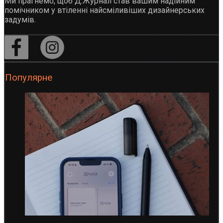
Ми прагнемо, щоб Д.Журнал став вашим надійним
помічником у втіленні найсміливіших дизайнерських
задумів.
Популярне