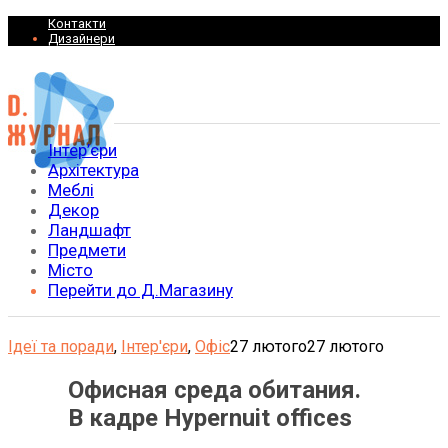
Контакти
Дизайнери
Інтер’єри
Архітектура
Меблі
Декор
Ландшафт
Предмети
Місто
Перейти до Д.Магазину
Ідеї та поради
,
Інтер'єри
,
Офіс
27 лютого
27 лютого
Офисная среда обитания.
В кадре Hypernuit offices