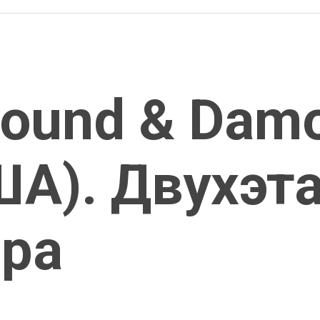
und & Damo
ША). Двухэт
ира