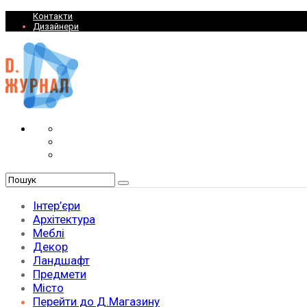
Контакти
Дизайнери
Інтер’єри
Архітектура
Меблі
Декор
Ландшафт
Предмети
Місто
Перейти до Д.Магазину