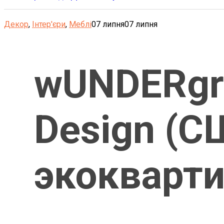
Декор
,
Інтер'єри
,
Меблі
07 липня
07 липня
wUNDERgro
Design (С
экокварт