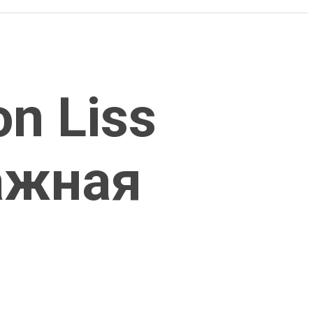
n Liss
ажная