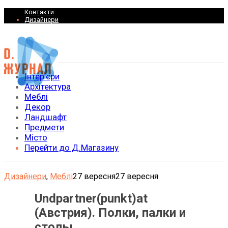
Контакти
Дизайнери
Інтер’єри
Архітектура
Меблі
Декор
Ландшафт
Предмети
Місто
Перейти до Д.Магазину
Дизайнери
,
Меблі
27 вересня
27 вересня
Undpartner(punkt)at
(Австрия). Полки, палки и
столы