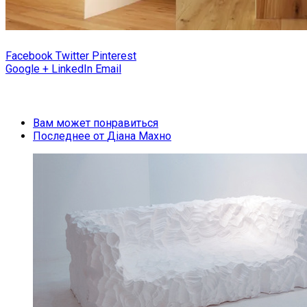
Facebook
Twitter
Pinterest
Google +
LinkedIn
Email
Вам может понравиться
Последнее от
Діана Махно