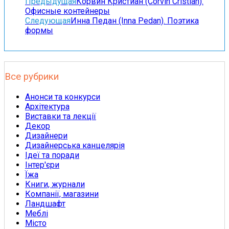
Предыдущая
Корвин Кристиан (Corvin Cristian).
Офисные контейнеры
Следующая
Инна Педан (Inna Pedan). Поэтика
формы
Все рубрики
Анонси та конкурси
Архітектура
Виставки та лекції
Декор
Дизайнери
Дизайнерська канцелярія
Ідеї та поради
Інтер'єри
Їжа
Книги, журнали
Компанії, магазини
Ландшафт
Меблі
Місто