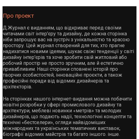
Про проект
Д.Журнал є виданням, що відкриває перед своїми
читачами світ інтер'єру та дизайну, де кожна сторінка
ніби запрошує вас на зустріч з унікальністю та красою
простору. Цей журнал створений для тих, хто прагне
надихатися новими ідеями, шукає свіжі тенденції у світі
дизайну інтер'єрів та хоче зробити свій житловий або
робочий простір не просто зручним, але й естетично
привабливим. Наші сторінки сповнені історій про
творчих особистостей, інноваційні проєкти, а також
професійні поради від відомих дизайнерів та
архітекторів.
На сторінках нашого інтернет-видання можна побачити
новітні розробки у сфері промислового дизайну та
архітектури, меблеві новинки «метрів» та молодих
дизайнерів, що подають надії, технологічні концепти та
технічні «бестселери», огляди найвідоміших
міжнародних та українських тематичних виставок,
біографії відомих майстрів та багато іншого. інше.