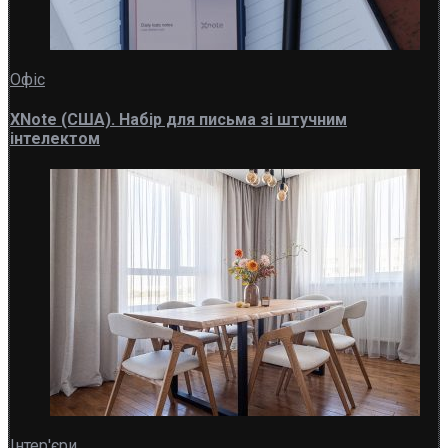
Офіс
XNote (США). Набір для письма зі штучним
інтелектом
Інтер'єри