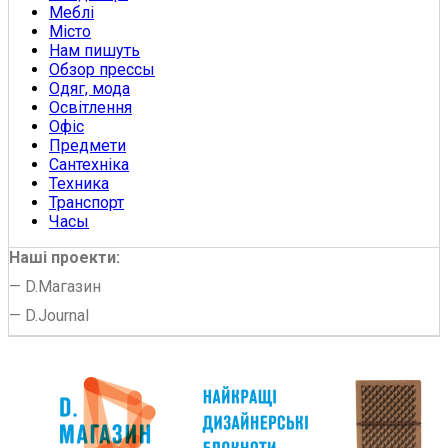
Меблі
Місто
Нам пишуть
Обзор прессы
Одяг, мода
Освітлення
Офіс
Предмети
Сантехніка
Техника
Транспорт
Часы
Наші проекти:
—
D.Магазин
—
D.Journal