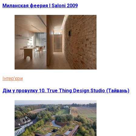
Миланская феерия I Saloni 2009
Інтер'єри
Дім у провулку 10. True Thing Design Studio (Тайвань)