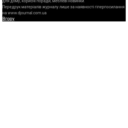
для дому, корисні поради, меблеві новинки.
Передрук матеріалів журналу лише за наявності гіперпосилання
на www.djournal.com.ua
Вгору