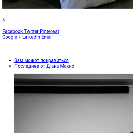
0
Facebook
Twitter
Pinterest
Google +
LinkedIn
Email
Вам может понравиться
Последнее от
Діана Махно