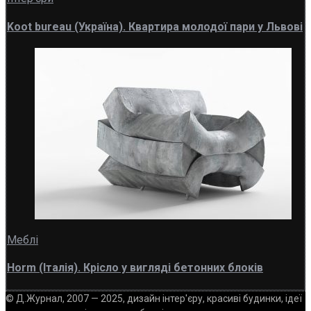
Koot bureau (Україна). Квартира молодої пари у Львові
Меблі
Horm (Італія). Крісло у вигляді бетонних блоків
© Д.Журнал, 2007 — 2025, дизайн інтер'єру, красиві будинки, ідеї