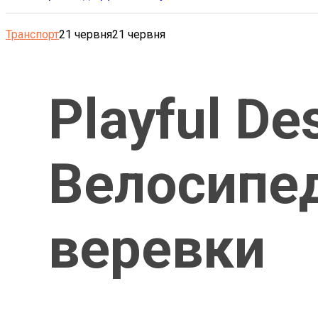
Транспорт
21 червня
21 червня
Playful De
Велосипед
веревки