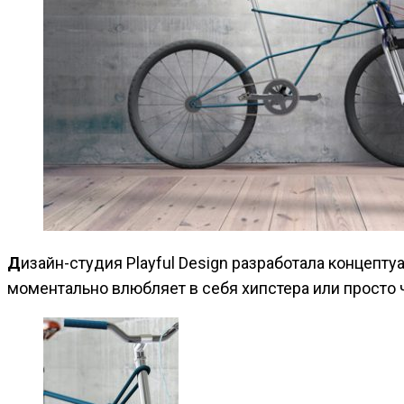
Дизайн-студия Playful Design разработала концептуальный велосипед, который с одной стороны напоминает ностальгические городские байки, а с другой —
моментально влюбляет в себя хипстера или просто