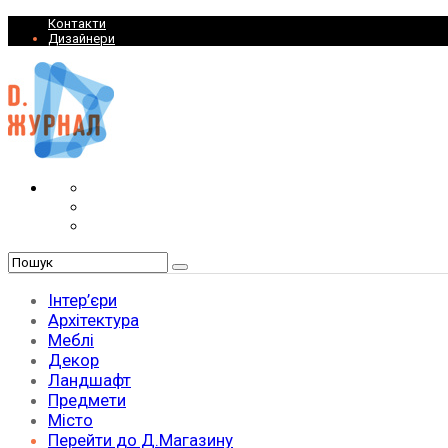
Контакти
Дизайнери
Інтер’єри
Архітектура
Меблі
Декор
Ландшафт
Предмети
Місто
Перейти до Д.Магазину