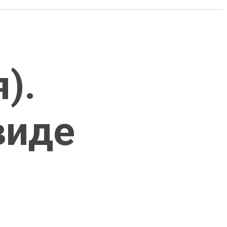
).
виде