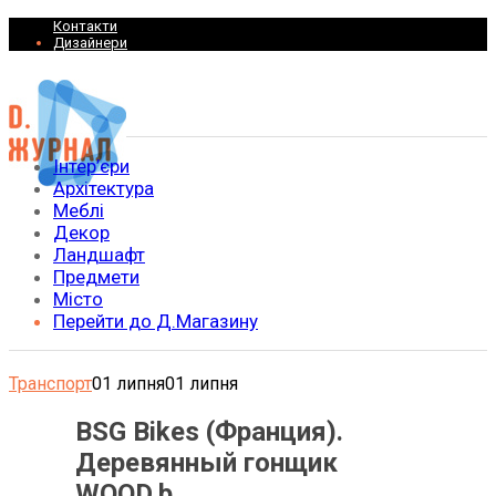
Контакти
Дизайнери
Інтер’єри
Архітектура
Меблі
Декор
Ландшафт
Предмети
Місто
Перейти до Д.Магазину
Транспорт
01 липня
01 липня
BSG Bikes (Франция).
Деревянный гонщик
WOOD.b