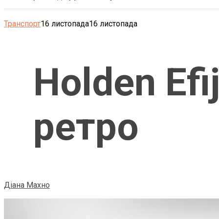
Транспорт
16 листопада
16 листопада
Holden Ef
ретро
Діана Махно