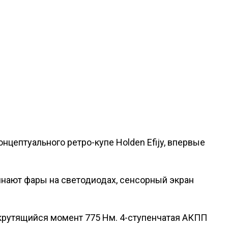
нцептуального ретро-купе Holden Efijy, впервые
минают фары на светодиодах, сенсорный экран
и крутящийся момент 775 Нм. 4-ступенчатая АКПП