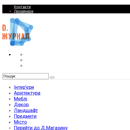
Контакти
Дизайнери
Інтер’єри
Архітектура
Меблі
Декор
Ландшафт
Предмети
Місто
Перейти до Д.Магазину