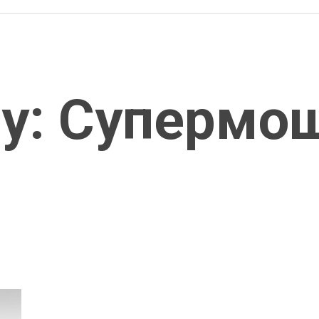
ijy: Суперм