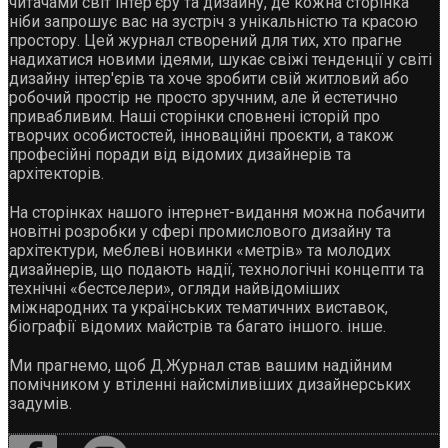
читачами світ інтер'єру та дизайну, де кожна сторінка
ніби запрошує вас на зустріч з унікальністю та красою
простору. Цей журнал створений для тих, хто прагне
надихатися новими ідеями, шукає свіжі тенденції у світі
дизайну інтер'єрів та хоче зробити свій житловий або
робочий простір не просто зручним, але й естетично
привабливим. Наші сторінки сповнені історій про
творчих особистостей, інноваційні проєкти, а також
професійні поради від відомих дизайнерів та
архітекторів.
На сторінках нашого інтернет-видання можна побачити
новітні розробки у сфері промислового дизайну та
архітектури, меблеві новинки «метрів» та молодих
дизайнерів, що подають надії, технологічні концепти та
технічні «бестселери», огляди найвідоміших
міжнародних та українських тематичних виставок,
біографії відомих майстрів та багато іншого. інше.
Ми прагнемо, щоб Д.Журнал став вашим надійним
помічником у втіленні найсміливіших дизайнерських
задумів.