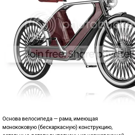
Основа велосипеда — рама, имеющая
монококовую (бескаркасную) конструкцию,