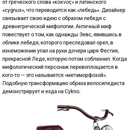
от греческого слова «κύκνος» и латинского
«сygnus», что переводится как «лебедь». Дизайнер
связывает свою идею с образом лебедя c
древнегреческой мифологии. Античный миф
повествует о том, как однажды Зевс, явившись в
облике лебедя, которого преследовал орел, в
изнеможении упал на руки дочери царя Фестия,
прекрасной Леде, которую потом соблазнил. Когда
мифологический персонаж перевоплощается в
кого-то — это называется «метаморфозой».
Подобную трансформацию образа велосипедиста
демонстрирует и езда на Cykno.