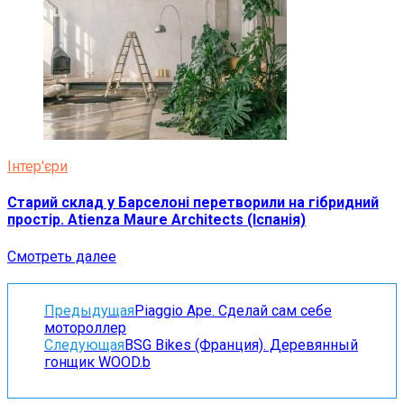
Інтер'єри
Старий склад у Барселоні перетворили на гібридний
простір. Atienza Maure Architects (Іспанія)
Смотреть далее
Предыдущая
Piaggio Ape. Сделай сам себе
мотороллер
Следующая
BSG Bikes (Франция). Деревянный
гонщик WOOD.b