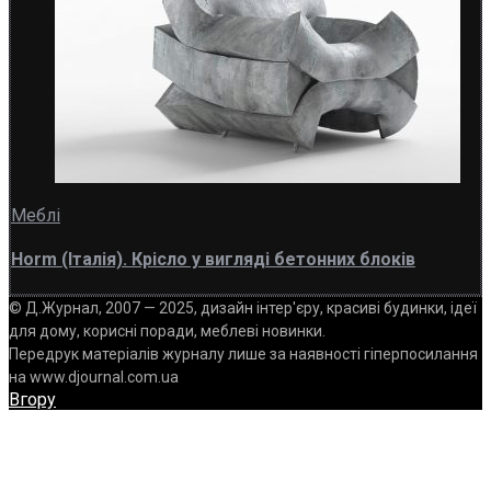
Меблі
Horm (Італія). Крісло у вигляді бетонних блоків
© Д.Журнал, 2007 — 2025, дизайн інтер'єру, красиві будинки, ідеї
для дому, корисні поради, меблеві новинки.
Передрук матеріалів журналу лише за наявності гіперпосилання
на www.djournal.com.ua
Вгору