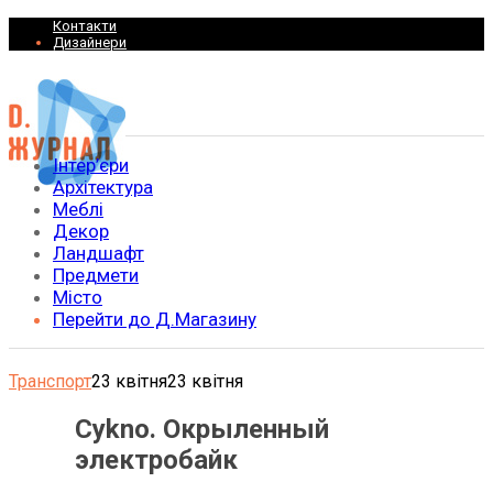
Контакти
Дизайнери
Інтер’єри
Архітектура
Меблі
Декор
Ландшафт
Предмети
Місто
Перейти до Д.Магазину
Транспорт
23 квітня
23 квітня
Cykno. Окрыленный
электробайк