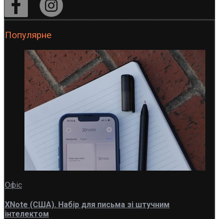
Популярне
Офіс
XNote (США). Набір для письма зі штучним
інтелектом