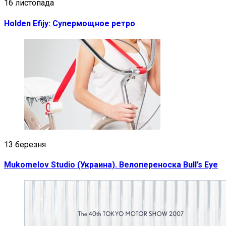
16 листопада
Holden Efijy: Супермощное ретро
13 березня
Mukomelov Studio (Украина). Велопереноска Bull’s Eye