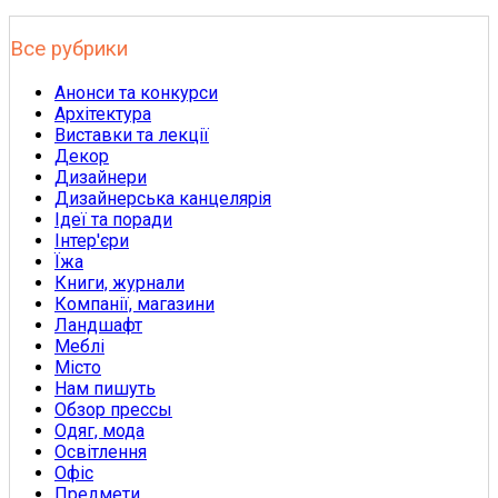
Все рубрики
Анонси та конкурси
Архітектура
Виставки та лекції
Декор
Дизайнери
Дизайнерська канцелярія
Ідеї та поради
Інтер'єри
Їжа
Книги, журнали
Компанії, магазини
Ландшафт
Меблі
Місто
Нам пишуть
Обзор прессы
Одяг, мода
Освітлення
Офіс
Предмети