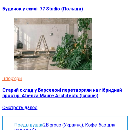
Будинок у схилі. 77 Studio (Польща)
Інтер'єри
Старий склад у Барселоні перетворили на гібридний
простір. Atienza Maure Architects (Іспанія)
Смотреть далее
Предыдущая
2B.group (Украина). Кофе-бар для