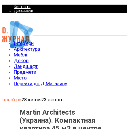
Контакти
Дизайнери
Інтер’єри
Архітектура
Меблі
Декор
Ландшафт
Предмети
Місто
Перейти до Д.Магазину
Інтер'єри
28 квітня
23 лютого
Martin Architects
(Украина). Компактная
квартира 45 м2 в центре