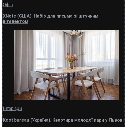
Офіс
XNote (США). Набір для письма зі штучним
інтелектом
Інтер'єри
Koot bureau (Україна). Квартира молодої пари у Львові