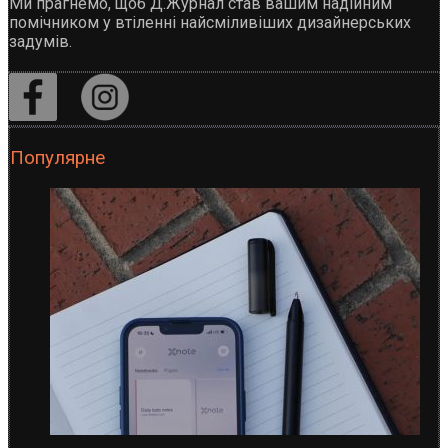
Ми прагнемо, щоб Д.Журнал став вашим надійним
помічником у втіленні найсміливіших дизайнерських
задумів.
Популярне