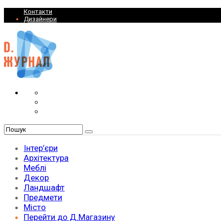
Контакти
Дизайнери
Інтер’єри
Архітектура
Меблі
Декор
Ландшафт
Предмети
Місто
Перейти до Д.Магазину