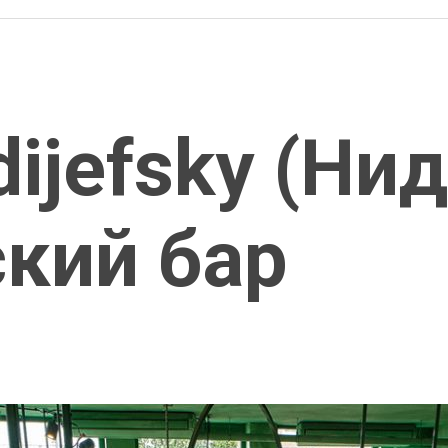
dijefsky (Ни
кий бар