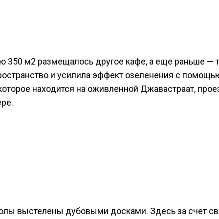
 350 м2 размещалось другое кафе, а еще раньше — 
 пространство и усилила эффект озеленения с помо
, которое находится на оживленной Джавастраат, про
ре.
олы выстелены дубовыми досками. Здесь за счет све