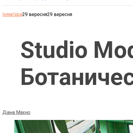
Інтер'єри
29 вересня
29 вересня
Studio Mo
Ботаничес
Діана Махно