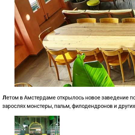
Летом в Амстердаме открылось новое заведение под названием Bar Botanique Café Tropique. Этот, в полном смысле слова, ботанический кафе-бар утопает в
зарослях монстеры, пальм, филодендронов и других