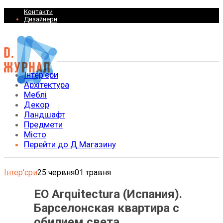
Контакти
Дизайнери
Інтер’єри
Архітектура
Меблі
Декор
Ландшафт
Предмети
Місто
Перейти до Д.Магазину
Інтер'єри
25 червня
01 травня
EO Arquitectura (Испания).
Барселонская квартира с
обилием света