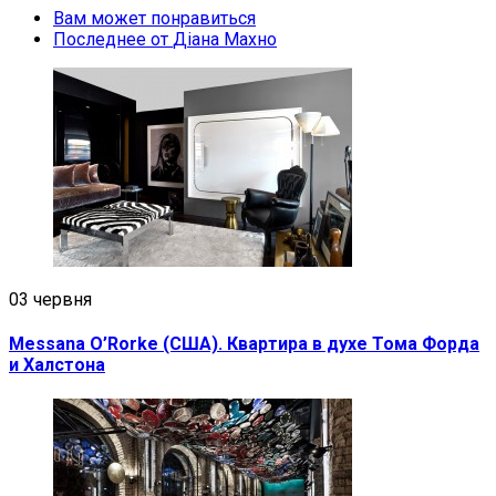
Вам может понравиться
Последнее от
Діана Махно
03 червня
Messana O’Rorke (США). Квартира в духе Тома Форда
и Халстона