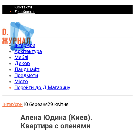
Контакти
Дизайнери
Інтер’єри
Архітектура
Меблі
Декор
Ландшафт
Предмети
Місто
Перейти до Д.Магазину
Інтер'єри
10 березня
29 квітня
Алена Юдина (Киев).
Квартира с оленями