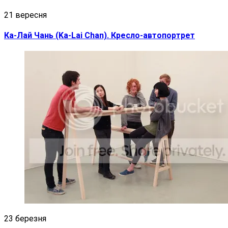
21 вересня
Ка-Лай Чань (Ka-Lai Chan). Кресло-автопортрет
23 березня