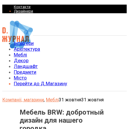
Контакти
Дизайнери
Інтер’єри
Архітектура
Меблі
Декор
Ландшафт
Предмети
Місто
Перейти до Д.Магазину
Компанії, магазини
,
Меблі
31 жовтня
31 жовтня
Мебель BRW: добротный
дизайн для нашего
городка