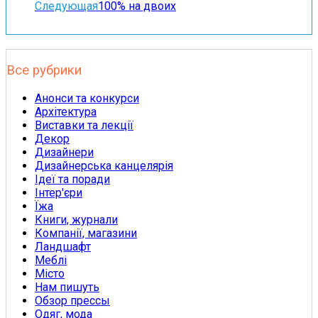
Следующая
100% на двоих
Все рубрики
Анонси та конкурси
Архітектура
Виставки та лекції
Декор
Дизайнери
Дизайнерська канцелярія
Ідеї та поради
Інтер'єри
Їжа
Книги, журнали
Компанії, магазини
Ландшафт
Меблі
Місто
Нам пишуть
Обзор прессы
Одяг, мода