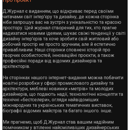
Д.Журнал є виданням, що відкриває перед своїми
читачами світ інтер'єру та дизайну, де кожна сторінка
ніби запрошує вас на зустріч з унікальністю та красою
простору. Цей журнал створений для тих, хто прагне
надихатися новими ідеями, шукає свіжі тенденції у світі
дизайну інтер'єрів та хоче зробити свій житловий або
робочий простір не просто зручним, але й естетично
привабливим. Наші сторінки сповнені історій про
творчих особистостей, інноваційні проєкти, а також
професійні поради від відомих дизайнерів та
архітекторів.
На сторінках нашого інтернет-видання можна побачити
новітні розробки у сфері промислового дизайну та
архітектури, меблеві новинки «метрів» та молодих
дизайнерів, що подають надії, технологічні концепти та
технічні «бестселери», огляди найвідоміших
міжнародних та українських тематичних виставок,
біографії відомих майстрів та багато іншого. інше.
Ми прагнемо, щоб Д.Журнал став вашим надійним
помічником у втіленні найсміливіших дизайнерських