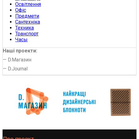
Освітлення
Офіс
Предмети
Сантехніка
Техника
Транспорт
Часы
Наші проекти:
—
D.Магазин
—
D.Journal
Про проект