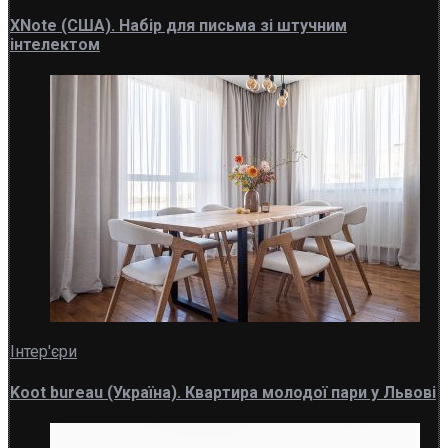
XNote (США). Набір для письма зі штучним
інтелектом
Інтер'єри
Koot bureau (Україна). Квартира молодої пари у Львові