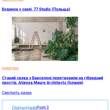
Будинок у схилі. 77 Studio (Польща)
Інтер'єри
Старий склад у Барселоні перетворили на гібридний
простір. Atienza Maure Architects (Іспанія)
Смотреть далее
Предыдущая
Point 3