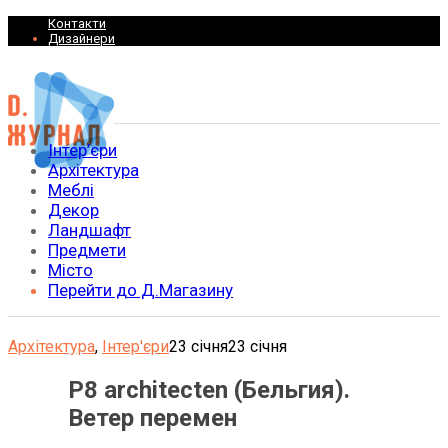
Контакти
Дизайнери
Інтер’єри
Архітектура
Меблі
Декор
Ландшафт
Предмети
Місто
Перейти до Д.Магазину
Архітектура
,
Інтер'єри
23 січня
23 січня
P8 architecten (Бельгия).
Ветер перемен