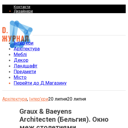
Контакти
Дизайнери
Інтер’єри
Архітектура
Меблі
Декор
Ландшафт
Предмети
Місто
Перейти до Д.Магазину
Архітектура
,
Інтер'єри
20 липня
20 липня
Graux & Baeyens
Architecten (Бельгия). Окно
меж столетиями