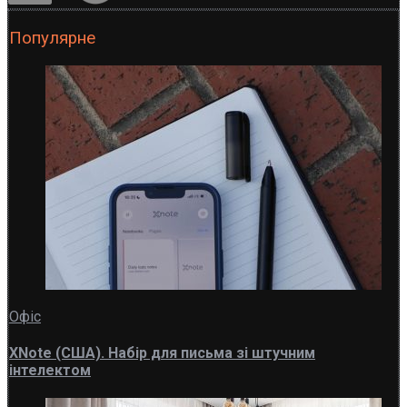
Популярне
Офіс
XNote (США). Набір для письма зі штучним
інтелектом