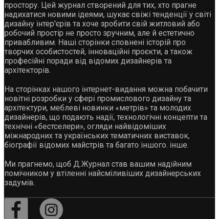
простору. Цей журнал створений для тих, хто прагне
надихатися новими ідеями, шукає свіжі тенденції у світі
дизайну інтер'єрів та хоче зробити свій житловий або
робочий простір не просто зручним, але й естетично
привабливим. Наші сторінки сповнені історій про
творчих особистостей, інноваційні проєкти, а також
професійні поради від відомих дизайнерів та
архітекторів.
На сторінках нашого інтернет-видання можна побачити
новітні розробки у сфері промислового дизайну та
архітектури, меблеві новинки «метрів» та молодих
дизайнерів, що подають надії, технологічні концепти та
технічні «бестселери», огляди найвідоміших
міжнародних та українських тематичних виставок,
біографії відомих майстрів та багато іншого. інше.
Ми прагнемо, щоб Д.Журнал став вашим надійним
помічником у втіленні найсміливіших дизайнерських
задумів.