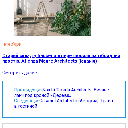
Інтер'єри
Старий склад у Барселоні перетворили на гібридний
простір. Atienza Maure Architects (Іспанія)
Смотреть далее
Предыдущая
Koichi Takada Architects. Бизнес-
ланч под кроной «Дерева»
Следующая
Caramel Architects (Австрия). Трава
в гостиной