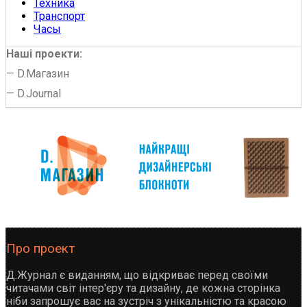
Техника
Транспорт
Часы
Наші проекти:
—
D.Магазин
—
D.Journal
Про проект
Д.Журнал є виданням, що відкриває перед своїми
читачами світ інтер'єру та дизайну, де кожна сторінка
ніби запрошує вас на зустріч з унікальністю та красою