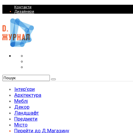
Контакти
Дизайнери
Інтер’єри
Архітектура
Меблі
Декор
Ландшафт
Предмети
Місто
Перейти до Д.Магазину