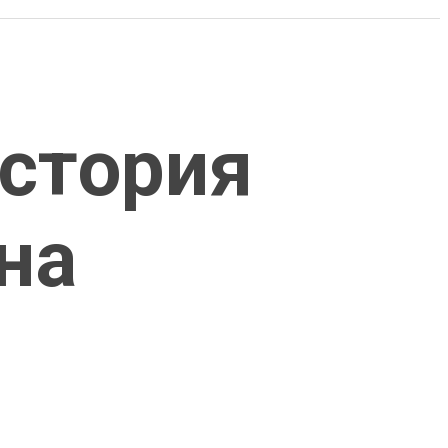
История
на