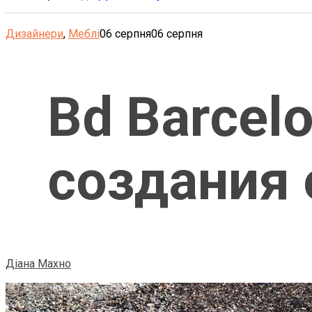
Дизайнери
,
Меблі
06 серпня
06 серпня
Bd Barcel
создания 
Діана Махно