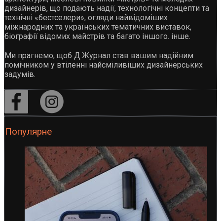
дизайнерів, що подають надії, технологічні концепти та
технічні «бестселери», огляди найвідоміших
міжнародних та українських тематичних виставок,
біографії відомих майстрів та багато іншого. інше.
Ми прагнемо, щоб Д.Журнал став вашим надійним
помічником у втіленні найсміливіших дизайнерських
задумів.
Популярне