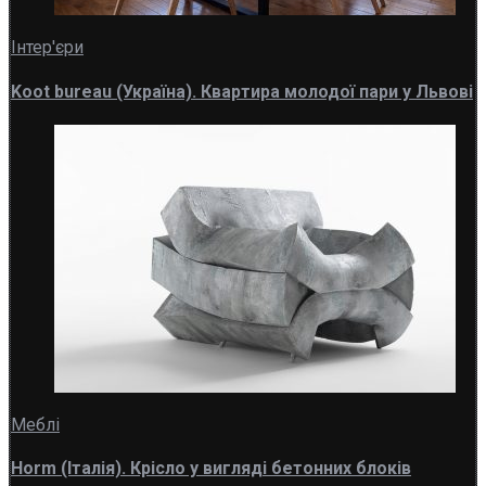
Інтер'єри
Koot bureau (Україна). Квартира молодої пари у Львові
Меблі
Horm (Італія). Крісло у вигляді бетонних блоків