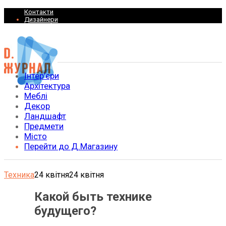
Контакти
Дизайнери
Інтер’єри
Архітектура
Меблі
Декор
Ландшафт
Предмети
Місто
Перейти до Д.Магазину
Техника
24 квітня
24 квітня
Какой быть технике
будущего?