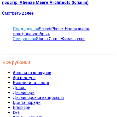
простір. Atienza Maure Architects (Іспанія)
Смотреть далее
Предыдущая
ScandiPhone. Новая жизнь
телефона-«кобры»
Следующая
Studio Gorm. Живая кухня
Все рубрики
Анонси та конкурси
Архітектура
Виставки та лекції
Декор
Дизайнери
Дизайнерська канцелярія
Ідеї та поради
Інтер'єри
Їжа