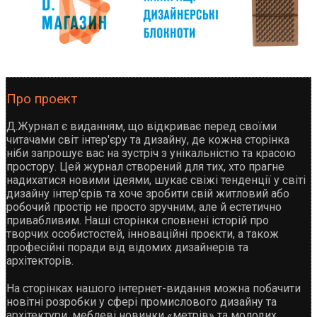
Про проект
Д.Журнал є виданням, що відкриває перед своїми
читачами світ інтер'єру та дизайну, де кожна сторінка
ніби запрошує вас на зустріч з унікальністю та красою
простору. Цей журнал створений для тих, хто прагне
надихатися новими ідеями, шукає свіжі тенденції у світі
дизайну інтер'єрів та хоче зробити свій житловий або
робочий простір не просто зручним, але й естетично
привабливим. Наші сторінки сповнені історій про
творчих особистостей, інноваційні проєкти, а також
професійні поради від відомих дизайнерів та
архітекторів.
На сторінках нашого інтернет-видання можна побачити
новітні розробки у сфері промислового дизайну та
архітектури, меблеві новинки «метрів» та молодих