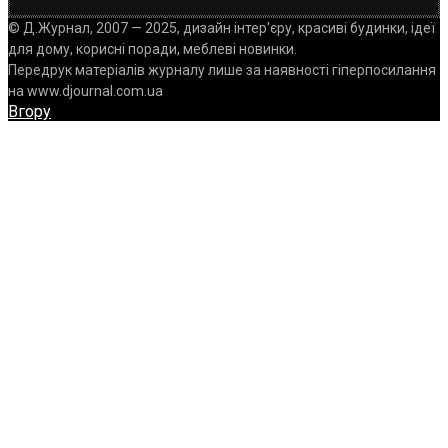
© Д.Журнал, 2007 — 2025, дизайн інтер'єру, красиві будинки, ідеї
для дому, корисні поради, меблеві новинки.
Передрук матеріалів журналу лише за наявності гіперпосилання
на www.djournal.com.ua
Вгору