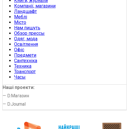
Книги, журнали
Компанії, магазини
Ландшафт
Меблі
Місто
Нам пишуть
Обзор прессы
Одяг, мода
Освітлення
Офіс
Предмети
Сантехніка
Техника
Транспорт
Часы
Наші проекти:
—
D.Магазин
—
D.Journal