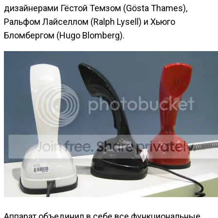
дизайнерами Гёстой Темзом (Gösta Thames),
Ральфом Лайселлом (Ralph Lysell) и Хьюго
Бломбергом (Hugo Blomberg).
Аппарат объединил в себе все функциональные