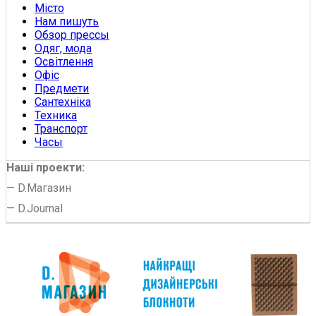
Місто
Нам пишуть
Обзор прессы
Одяг, мода
Освітлення
Офіс
Предмети
Сантехніка
Техника
Транспорт
Часы
Наші проекти:
—
D.Магазин
—
D.Journal