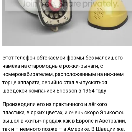
Этот телефон обтекаемой формы без малейшего
намёка на старомодные рожки-рычаги, с
номеронабирателем, расположенным на нижнем
торце аппарата, серийно стал выпускаться
шведской компанией Ericsson в 1954 году.
Производили его из практичного и лёгкого
пластика, в ярких цветах, и очень скоро Эрикофон
вышел в «хиты» продаж как в Европе и Австралии,
так и – немного позже – в Америке. В Швеции же,