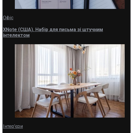
Офіс
XNote (США). Набір для письма зі штучним
інтелектом
Інтер'єри