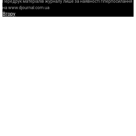
Передрук матеріалів журналу лише за наявності гіперпосилання
на www.djournal.com.ua
Вгору