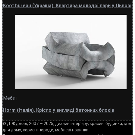
Koot bureau (Україна). Квартира молодої пари у Львові
Меблі
Horm (Італія). Крісло у вигляді бетонних блоків
© Д.Журнал, 2007 — 2025, дизайн інтер'єру, красиві будинки, ідеї
для дому, корисні поради, меблеві новинки.