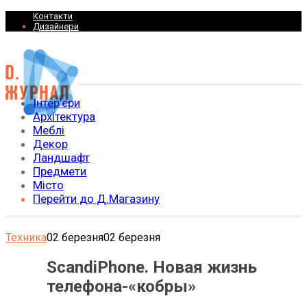
Контакти
Дизайнери
Інтер’єри
Архітектура
Меблі
Декор
Ландшафт
Предмети
Місто
Перейти до Д.Магазину
Техника
02 березня
02 березня
ScandiPhone. Новая жизнь
телефона-«кобры»