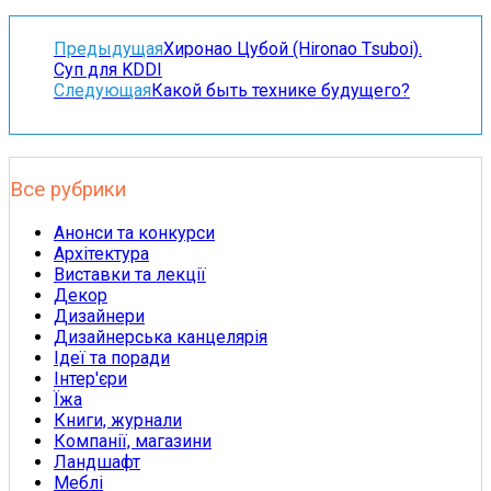
Предыдущая
Хиронао Цубой (Hironao Tsuboi).
Суп для KDDI
Следующая
Какой быть технике будущего?
Все рубрики
Анонси та конкурси
Архітектура
Виставки та лекції
Декор
Дизайнери
Дизайнерська канцелярія
Ідеї та поради
Інтер'єри
Їжа
Книги, журнали
Компанії, магазини
Ландшафт
Меблі