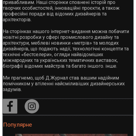
привабливим. Наші сторінки сповнені історій про
творчих особистостей, інноваційні проєкти, а також
професійні поради від відомих дизайнерів та
архітекторів.
На сторінках нашого інтернет-видання можна побачити
новітні розробки у сфері промислового дизайну та
архітектури, меблеві новинки «метрів» та молодих
дизайнерів, що подають надії, технологічні концепти та
технічні «бестселери», огляди найвідоміших
міжнародних та українських тематичних виставок,
біографії відомих майстрів та багато іншого. інше.
Ми прагнемо, щоб Д.Журнал став вашим надійним
помічником у втіленні найсміливіших дизайнерських
задумів.
Популярне