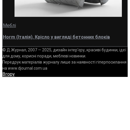
Меблі
Horm (Італія). Крісло у вигляді бетонних блоків
© Д.Журнал, 2007 — 2025, дизайн інтер'єру, красиві будинки, ідеї
для дому, корисні поради, меблеві новинки.
Передрук матеріалів журналу лише за наявності гіперпосилання
на www.djournal.com.ua
Вгору