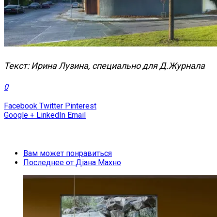
Текст: Ирина Лузина, специально для Д.Журнала
0
Facebook
Twitter
Pinterest
Google +
LinkedIn
Email
Вам может понравиться
Последнее от
Діана Махно