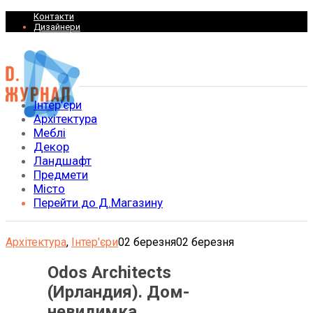
Контакти
Дизайнери
Інтер’єри
Архітектура
Меблі
Декор
Ландшафт
Предмети
Місто
Перейти до Д.Магазину
Архітектура
,
Інтер'єри
02 березня
02 березня
Odos Architects
(Ирландия). Дом-
невидимка