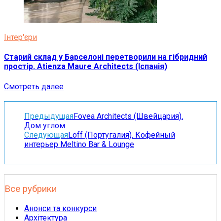
Інтер'єри
Старий склад у Барселоні перетворили на гібридний
простір. Atienza Maure Architects (Іспанія)
Смотреть далее
Предыдущая
Fovea Аrchitects (Швейцария).
Дом углом
Следующая
Loff (Португалия). Кофейный
интерьер Meltino Bar & Lounge
Все рубрики
Анонси та конкурси
Архітектура