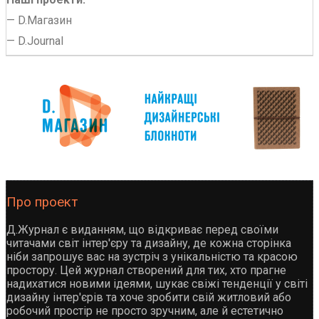
—
D.Магазин
—
D.Journal
Про проект
Д.Журнал є виданням, що відкриває перед своїми
читачами світ інтер'єру та дизайну, де кожна сторінка
ніби запрошує вас на зустріч з унікальністю та красою
простору. Цей журнал створений для тих, хто прагне
надихатися новими ідеями, шукає свіжі тенденції у світі
дизайну інтер'єрів та хоче зробити свій житловий або
робочий простір не просто зручним, але й естетично