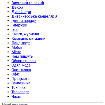
Виставки та лекції
Декор
Дизайнери
Дизайнерська канцелярія
Ідеї та поради
Інтер'єри
Їжа
Книги, журнали
Компанії, магазини
Ландшафт
Меблі
Місто
Нам пишуть
Обзор прессы
Одяг, мода
Освітлення
Офіс
Предмети
Сантехніка
Техника
Транспорт
Часы
Наші проекти: