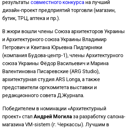
результаты
совместного конкурса
на лучший
дизайн-проект предприятий торговли (магазин,
бутик, ТРЦ, аптека и пр.).
В жюри вошли члены Союза архитекторов Украины
и Архитектурного союза Украины Владимир
Петрович и Квитана Юрьевна Пидгирняки
(компания Будова-центр-1), члены Архитектурного
союза Украины Фёдор Васильевич и Марина
Валентиновна Писаревские (ARG Studio),
архитектурная студия ARS Longa, а также
представители оргкомитета выставки и
редакционного совета Д.Журнала.
Победителем в номинации «Архитектурный
проект» стал
Андрей Могила
за разработку салона-
магазина VM-sistem (г. Черкассы). Лучшим в