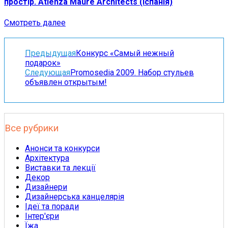
простір. Atienza Maure Architects (Іспанія)
Смотреть далее
Предыдущая
Конкурс «Самый нежный
подарок»
Следующая
Promosedia 2009. Набор стульев
объявлен открытым!
Все рубрики
Анонси та конкурси
Архітектура
Виставки та лекції
Декор
Дизайнери
Дизайнерська канцелярія
Ідеї та поради
Інтер'єри
Їжа