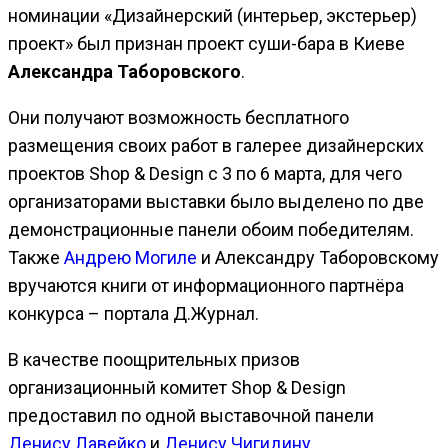
номинации «Дизайнерский (интерьер, экстерьер)
проект» был признан проект суши-бара в Киеве
Александра Таборовского
.
Они получают возможность бесплатного
размещения своих работ в галерее дизайнерских
проектов Shop & Design с 3 по 6 марта, для чего
организаторами выставки было выделено по две
демонстрационные панели обоим победителям.
Также
Андрею Могиле
и Александру Таборовскому
вручаются книги от информационного партнёра
конкурса – портала Д.Журнал.
В качестве поощрительных призов
организационный комитет Shop & Design
предоставил по одной выставочной панели
Денису Лавейко
и
Денису Чигидину
.