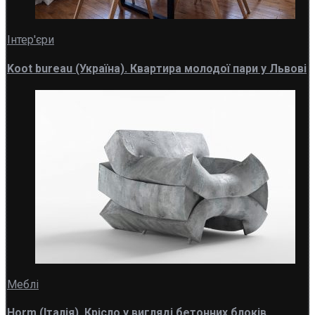
Інтер'єри
Koot bureau (Україна). Квартира молодої пари у Львові
Меблі
Horm (Італія). Крісло у вигляді бетонних блоків