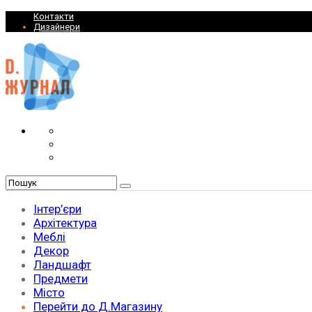
Контакти
Дизайнери
Інтер’єри
Архітектура
Меблі
Декор
Ландшафт
Предмети
Місто
Перейти до Д.Магазину