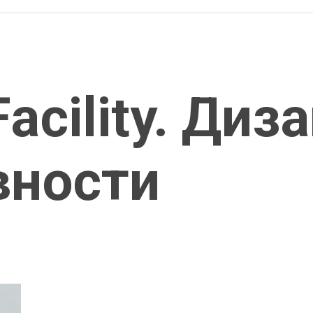
Facility. Диз
вности