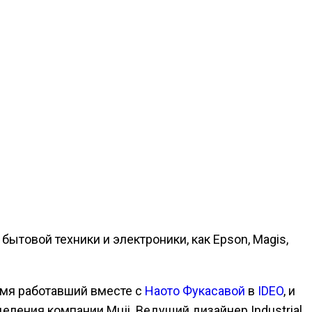
.
ытовой техники и электроники, как Epson, Magis,
емя работавший вместе с
Наото Фукасавой
в
IDEO
, и
ления компании Muji. Ведущий дизайнер Industrial