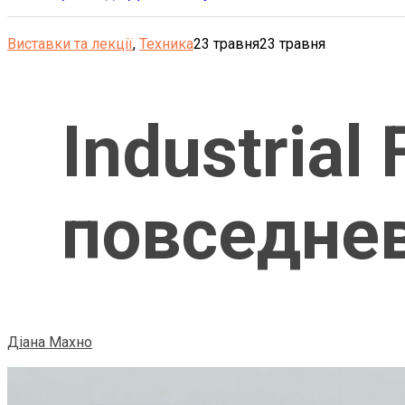
Виставки та лекції
,
Техника
23 травня
23 травня
Industrial 
повседне
Діана Махно