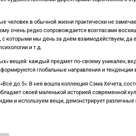
е человек в обычной жизни практически не замечает
этому очень редко сопровождается возгласами восх
 с которыми мы день за днём взаимодействуем, да ещ
сихологии и т.д.
ресных» вещей: каждый предмет по-своему уникален, в
 формируются глобальные направления и тенденции в
Всё до 5». В неё вошла коллекция Сэма Хечета, сост
обладает своей маленькой историей современной кул
ы видим и используем вещи, демонстрирует различные