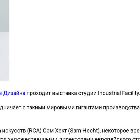
е Дизайна
проходит выставка студии Industrial Facility
удничает с такими мировыми гигантами производства б
 искусств (RCA) Сэм Хект (Sam Hecht), некоторое вр
ются художественными директорами европейского отде