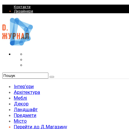
Контакти
Дизайнери
Інтер’єри
Архітектура
Меблі
Декор
Ландшафт
Предмети
Місто
Перейти до Д.Магазину