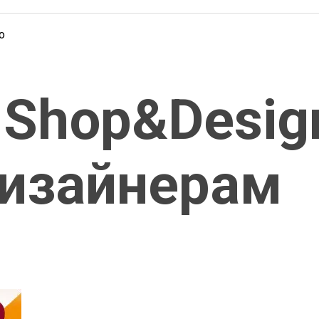
о
Shop&Desig
изайнерам