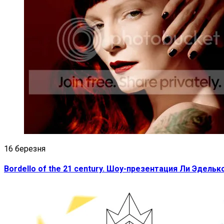
16 березня
Bordello of the 21 century. Шоу-презентация Ли Эдельк