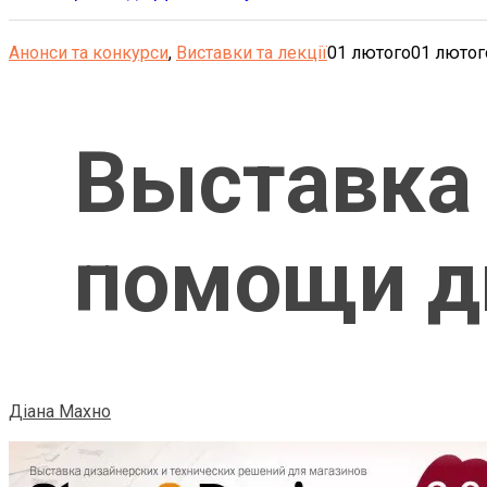
Анонси та конкурси
,
Виставки та лекції
01 лютого
01 лютог
Выставка 
помощи д
Діана Махно