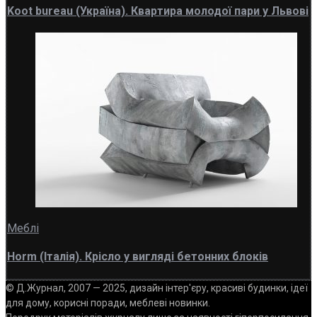
Koot bureau (Україна). Квартира молодої пари у Львові
Меблі
Horm (Італія). Крісло у вигляді бетонних блоків
© Д.Журнал, 2007 — 2025, дизайн інтер'єру, красиві будинки, ідеї
для дому, корисні поради, меблеві новинки.