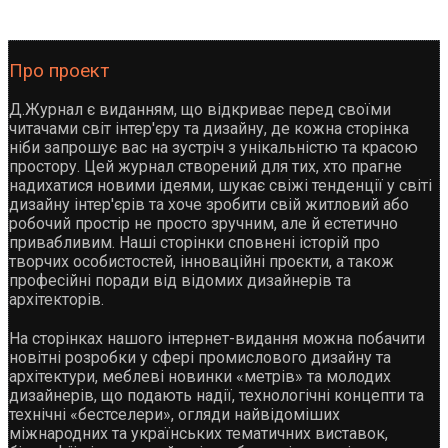
Про проект
Д.Журнал є виданням, що відкриває перед своїми
читачами світ інтер'єру та дизайну, де кожна сторінка
ніби запрошує вас на зустріч з унікальністю та красою
простору. Цей журнал створений для тих, хто прагне
надихатися новими ідеями, шукає свіжі тенденції у світі
дизайну інтер'єрів та хоче зробити свій житловий або
робочий простір не просто зручним, але й естетично
привабливим. Наші сторінки сповнені історій про
творчих особистостей, інноваційні проєкти, а також
професійні поради від відомих дизайнерів та
архітекторів.
На сторінках нашого інтернет-видання можна побачити
новітні розробки у сфері промислового дизайну та
архітектури, меблеві новинки «метрів» та молодих
дизайнерів, що подають надії, технологічні концепти та
технічні «бестселери», огляди найвідоміших
міжнародних та українських тематичних виставок,