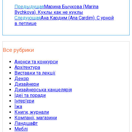
Предыдущая
Марина Бычкова (Marina
Bychkova). Куклы как не куклы
Следующая
Ана Кардим (Ana Cardim). С урной
в петлице
Все рубрики
Анонси та конкурси
Архітектура
Виставки та лекції
Декор
Дизайнери
Дизайнерська канцелярія
Ідеї та поради
Інтер'єри
Їжа
Книги, журнали
Компанії, магазини
Ландшафт
Меблі