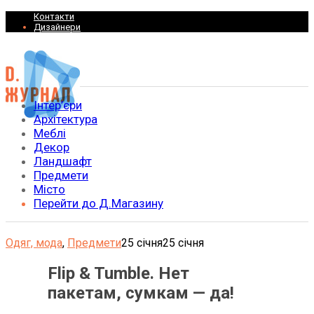
Контакти
Дизайнери
Інтер’єри
Архітектура
Меблі
Декор
Ландшафт
Предмети
Місто
Перейти до Д.Магазину
Одяг, мода
,
Предмети
25 січня
25 січня
Flip & Tumble. Нет
пакетам, сумкам — да!