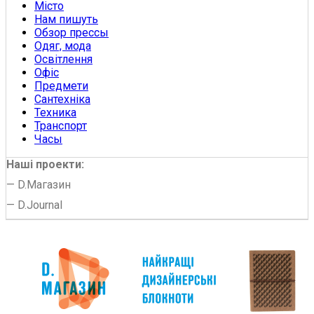
Місто
Нам пишуть
Обзор прессы
Одяг, мода
Освітлення
Офіс
Предмети
Сантехніка
Техника
Транспорт
Часы
Наші проекти:
—
D.Магазин
—
D.Journal