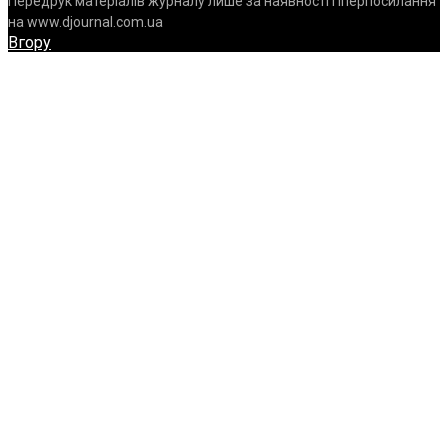
Передрук матеріалів журналу лише за наявності гіперпосилання
на www.djournal.com.ua
Вгору