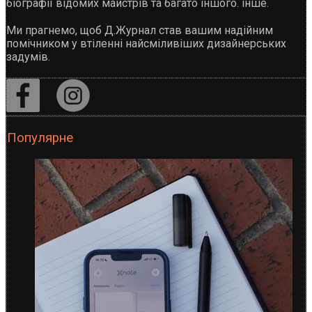
біографії відомих майстрів та багато іншого. інше.
Ми прагнемо, щоб Д.Журнал став вашим надійним
помічником у втіленні найсміливіших дизайнерських
задумів.
Популярне