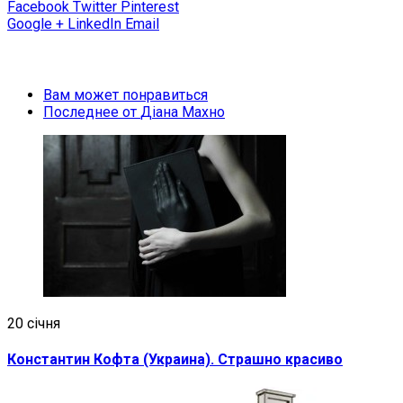
Facebook
Twitter
Pinterest
Google +
LinkedIn
Email
Вам может понравиться
Последнее от
Діана Махно
20 січня
Константин Кофта (Украина). Страшно красиво