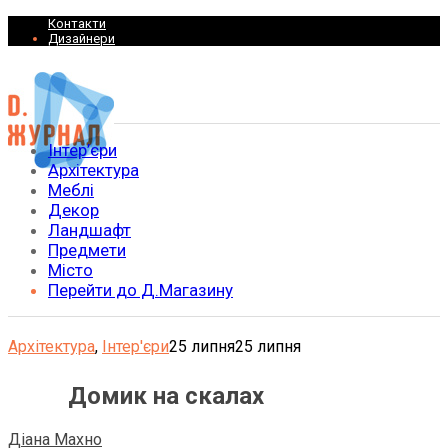
Контакти
Дизайнери
Інтер’єри
Архітектура
Меблі
Декор
Ландшафт
Предмети
Місто
Перейти до Д.Магазину
Архітектура
,
Інтер'єри
25 липня
25 липня
Домик на скалах
Діана Махно