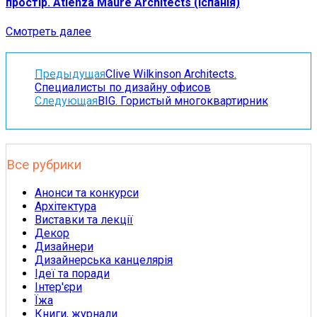
простір. Atienza Maure Architects (Іспанія)
Смотреть далее
Предыдущая
Clive Wilkinson Architects.
Специалисты по дизайну офисов
Следующая
BIG. Гористый многоквартирник
Все рубрики
Анонси та конкурси
Архітектура
Виставки та лекції
Декор
Дизайнери
Дизайнерська канцелярія
Ідеї та поради
Інтер'єри
Їжа
Книги, журнали