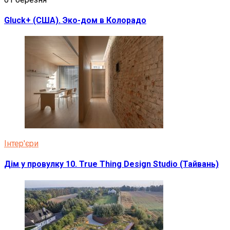
Gluck+ (США). Эко-дом в Колорадо
Інтер'єри
Дім у провулку 10. True Thing Design Studio (Тайвань)